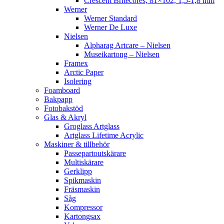
Crescent Britecores, 81×102, 1,5-1,8 mm
Werner
Werner Standard
Werner De Luxe
Nielsen
Alpharag Artcare – Nielsen
Museikartong – Nielsen
Framex
Arctic Paper
Isolering
Foamboard
Bakpapp
Fotobakstöd
Glas & Akryl
Groglass Artglass
Artglass Lifetime Acrylic
Maskiner & tillbehör
Passepartoutskärare
Multiskärare
Gerklipp
Spikmaskin
Fräsmaskin
Såg
Kompressor
Kartongsax