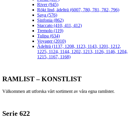
River (945)
Rökt lind, ädelträ (6007, 780, 781, 782, 796)
Saya (576)
Sinfonia (862)
Staccato (410, 411, 412)
Tremolo (119)
Tulipa (634)
Voyager (2010)
Ädelträ (1137, 1208, 1123, 1143, 1201, 1212,
1225, 1124, 1144, 1202, 1213, 1126, 1146, 1204,
1215, 1167, 1168)
RAMLIST – KONSTLIST
Välkommen att utforska vårt sortiment av våra egna ramlister.
Serie 622