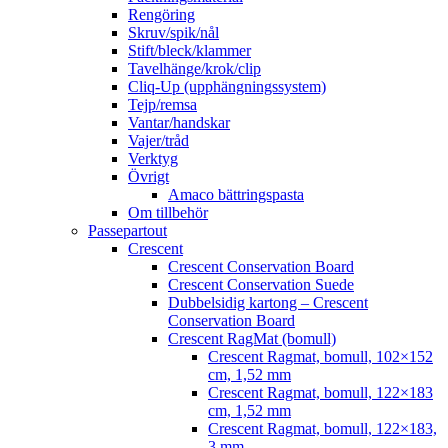
Rengöring
Skruv/spik/nål
Stift/bleck/klammer
Tavelhänge/krok/clip
Cliq-Up (upphängningssystem)
Tejp/remsa
Vantar/handskar
Vajer/tråd
Verktyg
Övrigt
Amaco bättringspasta
Om tillbehör
Passepartout
Crescent
Crescent Conservation Board
Crescent Conservation Suede
Dubbelsidig kartong – Crescent
Conservation Board
Crescent RagMat (bomull)
Crescent Ragmat, bomull, 102×152
cm, 1,52 mm
Crescent Ragmat, bomull, 122×183
cm, 1,52 mm
Crescent Ragmat, bomull, 122×183,
3 mm