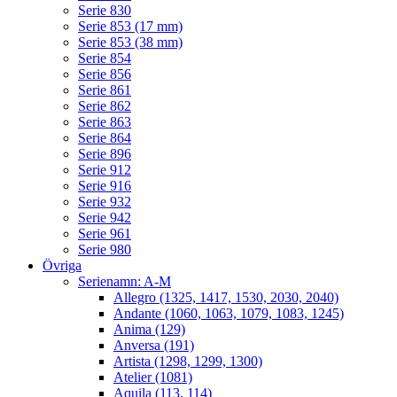
Serie 830
Serie 853 (17 mm)
Serie 853 (38 mm)
Serie 854
Serie 856
Serie 861
Serie 862
Serie 863
Serie 864
Serie 896
Serie 912
Serie 916
Serie 932
Serie 942
Serie 961
Serie 980
Övriga
Serienamn: A-M
Allegro (1325, 1417, 1530, 2030, 2040)
Andante (1060, 1063, 1079, 1083, 1245)
Anima (129)
Anversa (191)
Artista (1298, 1299, 1300)
Atelier (1081)
Aquila (113, 114)