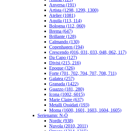
Anversa (191)
Artista (1298, 1299, 1300)
Atelier (1081)
Aquila (113, 114)
Bologna (112, 060)
Brema (647)
Brillante (128)
Calmando (130)
Copenhagen (194)
Crescendo (016, 031, 033, 048, 062, 117)
Da Capo (127)
Divisi (215, 216)
Epoque (326)
Forte (701, 702, 704, 707, 708, 711)
Galatea (257)
Granada (1422)
Guazzo (181, 280)
Icona (1002, 6015)
Marie Claire (637)
Metalli Ossidati (193)
Moma (1600, 1601, 1603, 1604, 1605)
Serienamn: N-Ö
Nordic (938)
Nuvola (2010, 2011)