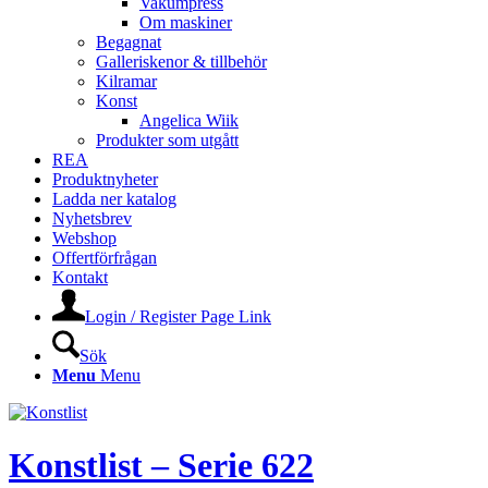
Vakumpress
Om maskiner
Begagnat
Galleriskenor & tillbehör
Kilramar
Konst
Angelica Wiik
Produkter som utgått
REA
Produktnyheter
Ladda ner katalog
Nyhetsbrev
Webshop
Offertförfrågan
Kontakt
Login / Register Page Link
Sök
Menu
Menu
Konstlist – Serie 622