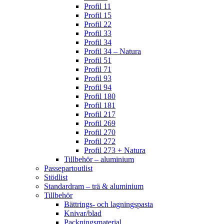
Profil 11
Profil 15
Profil 22
Profil 33
Profil 34
Profil 34 – Natura
Profil 51
Profil 71
Profil 93
Profil 94
Profil 180
Profil 181
Profil 217
Profil 269
Profil 270
Profil 272
Profil 273 + Natura
Tillbehör – aluminium
Passepartoutlist
Stödlist
Standardram – trä & aluminium
Tillbehör
Bättrings- och lagningspasta
Knivar/blad
Packningsmaterial