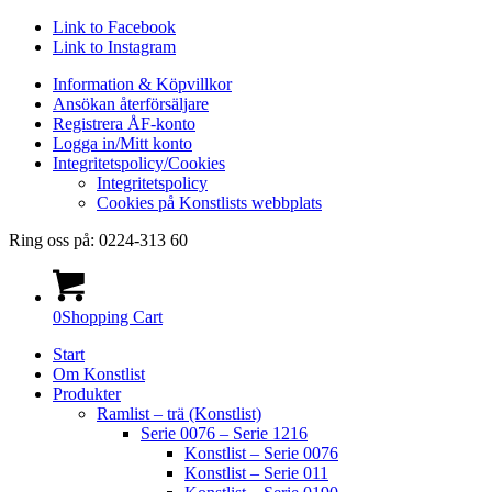
Link to Facebook
Link to Instagram
Information & Köpvillkor
Ansökan återförsäljare
Registrera ÅF-konto
Logga in/Mitt konto
Integritetspolicy/Cookies
Integritetspolicy
Cookies på Konstlists webbplats
Ring oss på: 0224-313 60
0
Shopping Cart
Start
Om Konstlist
Produkter
Ramlist – trä (Konstlist)
Serie 0076 – Serie 1216
Konstlist – Serie 0076
Konstlist – Serie 011