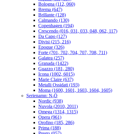
Bologna (112, 060)
Brema (647)
Brillante (128)
Calmando (130)
Copenhagen (194)
Crescendo (016, 031, 033, 048, 062, 117)
Da Capo (127)
Divisi (215, 216)
Epoque (326)
Forte (701, 702, 704, 707, 708, 711)
Galatea (257)
Granada (1422)
Guazzo (181, 280)
Icona (1002, 6015)
Marie Claire (637)
Metalli Ossidati (193)
Moma (1600, 1601, 1603, 1604, 1605)
Serienamn: N-Ö
Nordic (938)
Nuvola (2010, 2011)
Omega (1314, 1315)
Opera (961)
Orofino (185, 286)
Prima (188)
Presto (057)