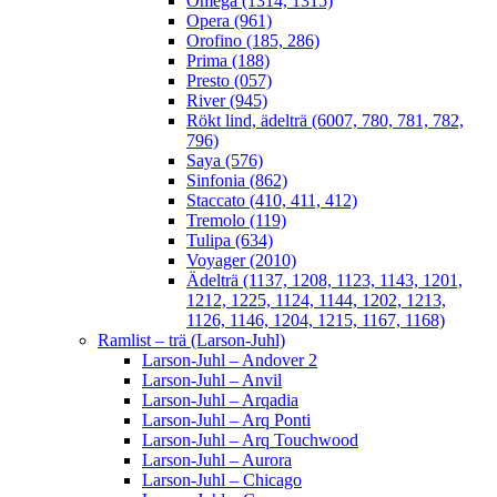
Omega (1314, 1315)
Opera (961)
Orofino (185, 286)
Prima (188)
Presto (057)
River (945)
Rökt lind, ädelträ (6007, 780, 781, 782,
796)
Saya (576)
Sinfonia (862)
Staccato (410, 411, 412)
Tremolo (119)
Tulipa (634)
Voyager (2010)
Ädelträ (1137, 1208, 1123, 1143, 1201,
1212, 1225, 1124, 1144, 1202, 1213,
1126, 1146, 1204, 1215, 1167, 1168)
Ramlist – trä (Larson-Juhl)
Larson-Juhl – Andover 2
Larson-Juhl – Anvil
Larson-Juhl – Arqadia
Larson-Juhl – Arq Ponti
Larson-Juhl – Arq Touchwood
Larson-Juhl – Aurora
Larson-Juhl – Chicago