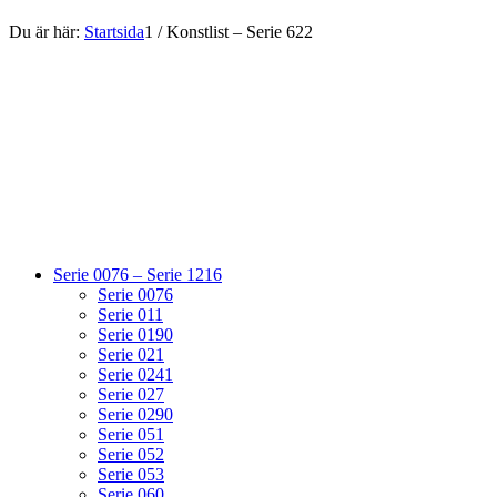
Du är här:
Startsida
1
/
Konstlist – Serie 622
Serie 0076 – Serie 1216
Serie 0076
Serie 011
Serie 0190
Serie 021
Serie 0241
Serie 027
Serie 0290
Serie 051
Serie 052
Serie 053
Serie 060