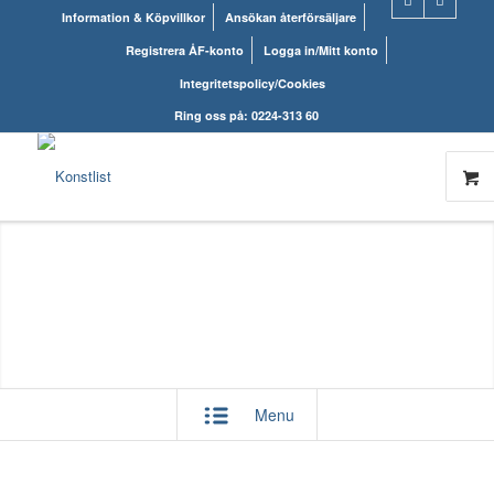
Information & Köpvillkor
Ansökan återförsäljare
Registrera ÅF-konto
Logga in/Mitt konto
Integritetspolicy/Cookies
Ring oss på: 0224-313 60
Menu