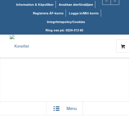
Information & Köpvillkor
Ansökan återförsäljare
Registrera ÅF-konto
Logga in/Mitt konto
Integritetspolicy/Cookies
Ring oss på: 0224-313 60
Menu