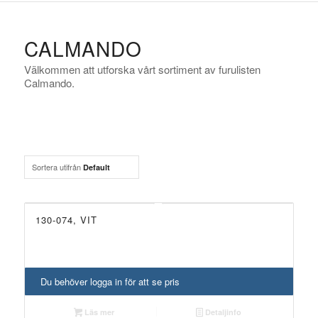
CALMANDO
Välkommen att utforska vårt sortiment av furulisten
Calmando.
Sortera utifrån
Default
130-074, VIT
UTGÅTT!
Du behöver logga in för att se pris
Läs mer
Detaljinfo