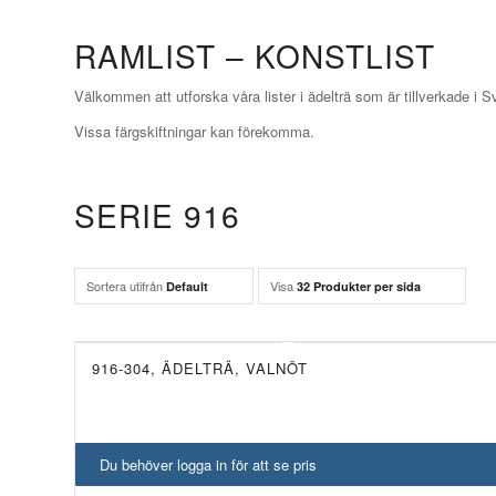
RAMLIST – KONSTLIST
Välkommen att utforska våra lister i ädelträ som är tillverkade i S
Vissa färgskiftningar kan förekomma.
SERIE 916
Sortera utifrån
Visa
Default
32 Produkter per sida
916-304, ÄDELTRÄ, VALNÖT
UTGÅTT!
Du behöver logga in för att se pris