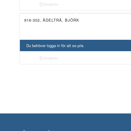
Detaljinfo
916-302, ÄDELTRÄ, BJÖRK
Du behöver logga in för att se pris
Detaljinfo