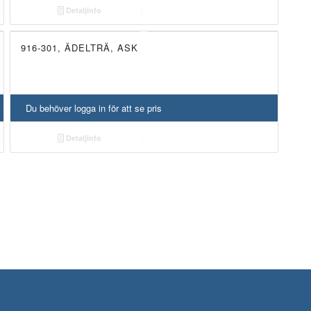
Detaljinfo
916-301, ÄDELTRÄ, ASK
UTGÅTT!
Du behöver logga in för att se pris
Detaljinfo