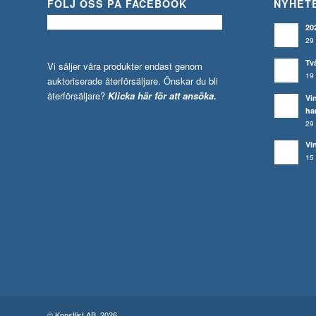
FÖLJ OSS PÅ FACEBOOK
NYHET
20
29 
Tv
Vi säljer våra produkter endast genom
19 
auktoriserade återförsäljare. Önskar du bli
återförsäljare?
Klicka här för att ansöka.
Vi
ha
29 
Vi
15 
© Konstlist AB, 2026