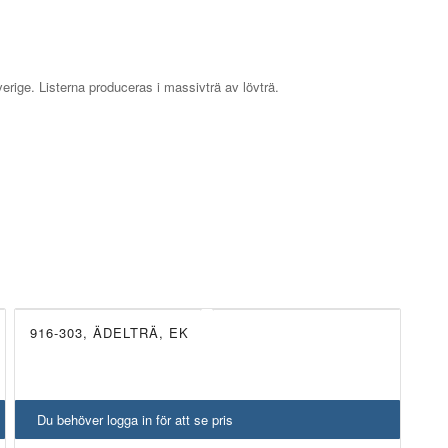
verige.
Listerna produceras i massivträ av lövträ.
916-303, ÄDELTRÄ, EK
UTGÅTT!
Du behöver logga in för att se pris