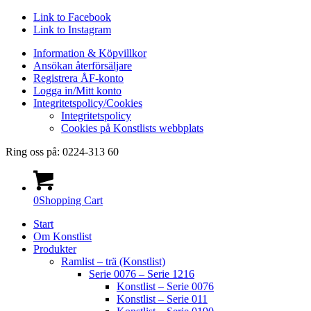
Link to Facebook
Link to Instagram
Information & Köpvillkor
Ansökan återförsäljare
Registrera ÅF-konto
Logga in/Mitt konto
Integritetspolicy/Cookies
Integritetspolicy
Cookies på Konstlists webbplats
Ring oss på: 0224-313 60
0
Shopping Cart
Start
Om Konstlist
Produkter
Ramlist – trä (Konstlist)
Serie 0076 – Serie 1216
Konstlist – Serie 0076
Konstlist – Serie 011