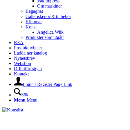
Vakumpress
Om maskiner
Begagnat
Galleriskenor & tillbehör
Kilramar
Konst
Angelica Wiik
Produkter som utgått
REA
Produktnyheter
Ladda ner katalog
Nyhetsbrev
Webshop
Offertförfrågan
Kontakt
Login / Register Page Link
Sök
Menu
Menu