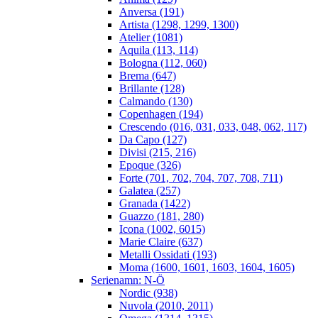
Anversa (191)
Artista (1298, 1299, 1300)
Atelier (1081)
Aquila (113, 114)
Bologna (112, 060)
Brema (647)
Brillante (128)
Calmando (130)
Copenhagen (194)
Crescendo (016, 031, 033, 048, 062, 117)
Da Capo (127)
Divisi (215, 216)
Epoque (326)
Forte (701, 702, 704, 707, 708, 711)
Galatea (257)
Granada (1422)
Guazzo (181, 280)
Icona (1002, 6015)
Marie Claire (637)
Metalli Ossidati (193)
Moma (1600, 1601, 1603, 1604, 1605)
Serienamn: N-Ö
Nordic (938)
Nuvola (2010, 2011)