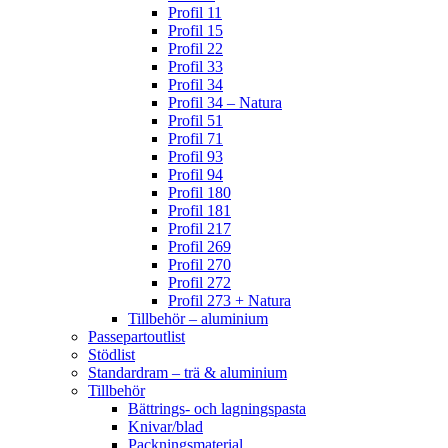
Profil 11
Profil 15
Profil 22
Profil 33
Profil 34
Profil 34 – Natura
Profil 51
Profil 71
Profil 93
Profil 94
Profil 180
Profil 181
Profil 217
Profil 269
Profil 270
Profil 272
Profil 273 + Natura
Tillbehör – aluminium
Passepartoutlist
Stödlist
Standardram – trä & aluminium
Tillbehör
Bättrings- och lagningspasta
Knivar/blad
Packningsmaterial