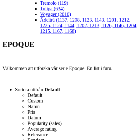
Tremolo (119)
Tulipa (634)
Voyager (2010)
Ädelträ (1137, 1208, 1123, 1143, 1201, 1212,
1225, 1124, 1144, 1202, 1213, 1126, 1146, 1204,
1215, 1167, 1168)
EPOQUE
Välkommen att utforska vår serie Epoque. En list i furu.
Sortera utifrån
Default
Default
Custom
Namn
Pris
Datum
Popularity (sales)
Average rating
Relevance