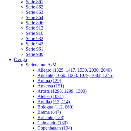
Serie 861
Serie 862
Serie 863
Serie 864
Serie 896
Serie 912
Serie 916
Serie 932
Serie 942
Serie 961
Serie 980
Övriga
Serienamn: A-M
Allegro (1325, 1417, 1530, 2030, 2040)
Andante (1060, 1063, 1079, 1083, 1245)
Anima (129)
Anversa (191)
Artista (1298, 1299, 1300)
Atelier (1081)
Aquila (113, 114)
Bologna (112, 060)
Brema (647)
Brillante (128)
Calmando (130)
Copenhagen (194)