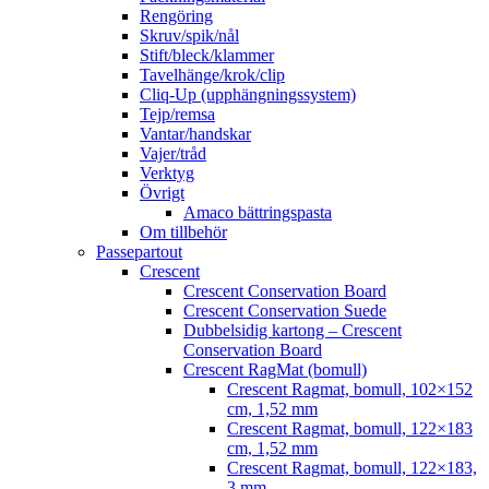
Rengöring
Skruv/spik/nål
Stift/bleck/klammer
Tavelhänge/krok/clip
Cliq-Up (upphängningssystem)
Tejp/remsa
Vantar/handskar
Vajer/tråd
Verktyg
Övrigt
Amaco bättringspasta
Om tillbehör
Passepartout
Crescent
Crescent Conservation Board
Crescent Conservation Suede
Dubbelsidig kartong – Crescent
Conservation Board
Crescent RagMat (bomull)
Crescent Ragmat, bomull, 102×152
cm, 1,52 mm
Crescent Ragmat, bomull, 122×183
cm, 1,52 mm
Crescent Ragmat, bomull, 122×183,
3 mm