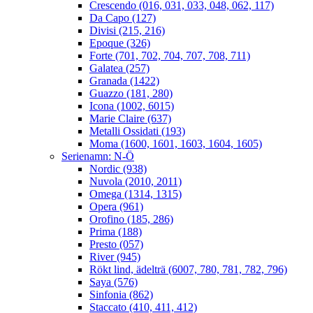
Crescendo (016, 031, 033, 048, 062, 117)
Da Capo (127)
Divisi (215, 216)
Epoque (326)
Forte (701, 702, 704, 707, 708, 711)
Galatea (257)
Granada (1422)
Guazzo (181, 280)
Icona (1002, 6015)
Marie Claire (637)
Metalli Ossidati (193)
Moma (1600, 1601, 1603, 1604, 1605)
Serienamn: N-Ö
Nordic (938)
Nuvola (2010, 2011)
Omega (1314, 1315)
Opera (961)
Orofino (185, 286)
Prima (188)
Presto (057)
River (945)
Rökt lind, ädelträ (6007, 780, 781, 782, 796)
Saya (576)
Sinfonia (862)
Staccato (410, 411, 412)