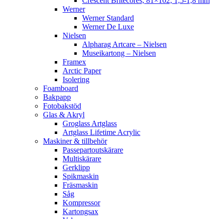
Crescent Britecores, 81×102, 1,5-1,8 mm
Werner
Werner Standard
Werner De Luxe
Nielsen
Alpharag Artcare – Nielsen
Museikartong – Nielsen
Framex
Arctic Paper
Isolering
Foamboard
Bakpapp
Fotobakstöd
Glas & Akryl
Groglass Artglass
Artglass Lifetime Acrylic
Maskiner & tillbehör
Passepartoutskärare
Multiskärare
Gerklipp
Spikmaskin
Fräsmaskin
Såg
Kompressor
Kartongsax