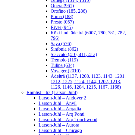
Omega (1314, 1315)
Opera (961)
Orofino (185, 286)
Prima (188)
Presto (057)
River (945)
Rökt lind, ädelträ (6007, 780, 781, 782,
796)
Saya (576)
Sinfonia (862)
Staccato (410, 411, 412)
Tremolo (119)
Tulipa (634)
Voyager (2010)
Ädelträ (1137, 1208, 1123, 1143, 1201,
1212, 1225, 1124, 1144, 1202, 1213,
1126, 1146, 1204, 1215, 1167, 1168)
Ramlist – trä (Larson-Juhl)
Larson-Juhl – Andover 2
Larson-Juhl – Anvil
Larson-Juhl – Arqadia
Larson-Juhl – Arq Ponti
Larson-Juhl – Arq Touchwood
Larson-Juhl – Aurora
Larson-Juhl – Chicago