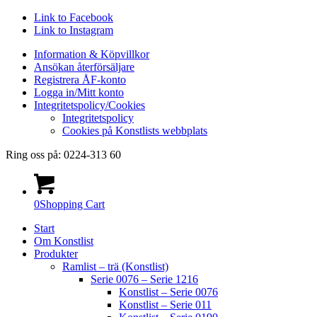
Link to Facebook
Link to Instagram
Information & Köpvillkor
Ansökan återförsäljare
Registrera ÅF-konto
Logga in/Mitt konto
Integritetspolicy/Cookies
Integritetspolicy
Cookies på Konstlists webbplats
Ring oss på: 0224-313 60
0
Shopping Cart
Start
Om Konstlist
Produkter
Ramlist – trä (Konstlist)
Serie 0076 – Serie 1216
Konstlist – Serie 0076
Konstlist – Serie 011