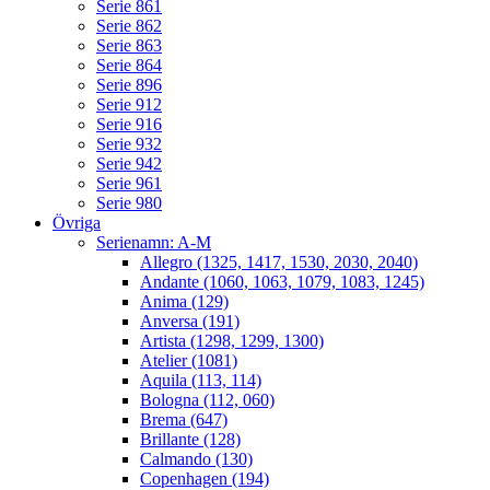
Serie 861
Serie 862
Serie 863
Serie 864
Serie 896
Serie 912
Serie 916
Serie 932
Serie 942
Serie 961
Serie 980
Övriga
Serienamn: A-M
Allegro (1325, 1417, 1530, 2030, 2040)
Andante (1060, 1063, 1079, 1083, 1245)
Anima (129)
Anversa (191)
Artista (1298, 1299, 1300)
Atelier (1081)
Aquila (113, 114)
Bologna (112, 060)
Brema (647)
Brillante (128)
Calmando (130)
Copenhagen (194)