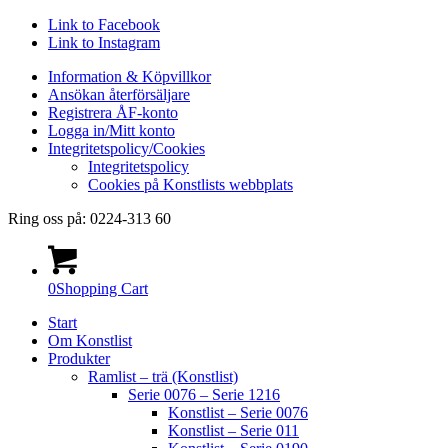
Link to Facebook
Link to Instagram
Information & Köpvillkor
Ansökan återförsäljare
Registrera ÅF-konto
Logga in/Mitt konto
Integritetspolicy/Cookies
Integritetspolicy
Cookies på Konstlists webbplats
Ring oss på: 0224-313 60
0
Shopping Cart
Start
Om Konstlist
Produkter
Ramlist – trä (Konstlist)
Serie 0076 – Serie 1216
Konstlist – Serie 0076
Konstlist – Serie 011