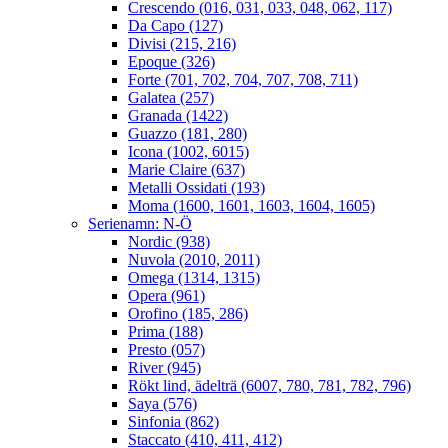
Crescendo (016, 031, 033, 048, 062, 117)
Da Capo (127)
Divisi (215, 216)
Epoque (326)
Forte (701, 702, 704, 707, 708, 711)
Galatea (257)
Granada (1422)
Guazzo (181, 280)
Icona (1002, 6015)
Marie Claire (637)
Metalli Ossidati (193)
Moma (1600, 1601, 1603, 1604, 1605)
Serienamn: N-Ö
Nordic (938)
Nuvola (2010, 2011)
Omega (1314, 1315)
Opera (961)
Orofino (185, 286)
Prima (188)
Presto (057)
River (945)
Rökt lind, ädelträ (6007, 780, 781, 782, 796)
Saya (576)
Sinfonia (862)
Staccato (410, 411, 412)