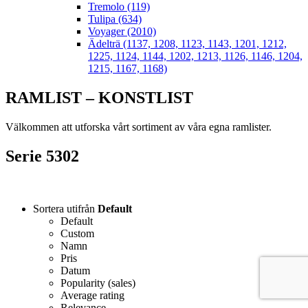
Tremolo (119)
Tulipa (634)
Voyager (2010)
Ädelträ (1137, 1208, 1123, 1143, 1201, 1212,
1225, 1124, 1144, 1202, 1213, 1126, 1146, 1204,
1215, 1167, 1168)
RAMLIST – KONSTLIST
Välkommen att utforska vårt sortiment av våra egna ramlister.
Serie 5302
Sortera utifrån
Default
Default
Custom
Namn
Pris
Datum
Popularity (sales)
Average rating
Relevance