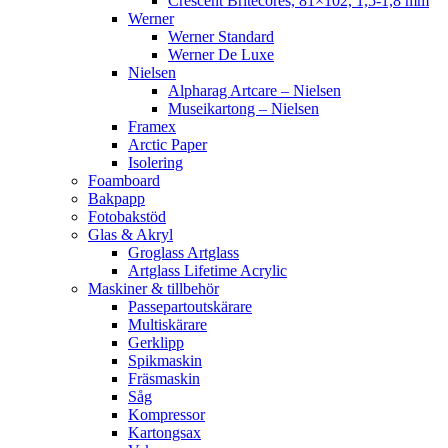
Crescent Britecores, 81×102, 1,5-1,8 mm
Werner
Werner Standard
Werner De Luxe
Nielsen
Alpharag Artcare – Nielsen
Museikartong – Nielsen
Framex
Arctic Paper
Isolering
Foamboard
Bakpapp
Fotobakstöd
Glas & Akryl
Groglass Artglass
Artglass Lifetime Acrylic
Maskiner & tillbehör
Passepartoutskärare
Multiskärare
Gerklipp
Spikmaskin
Fräsmaskin
Såg
Kompressor
Kartongsax