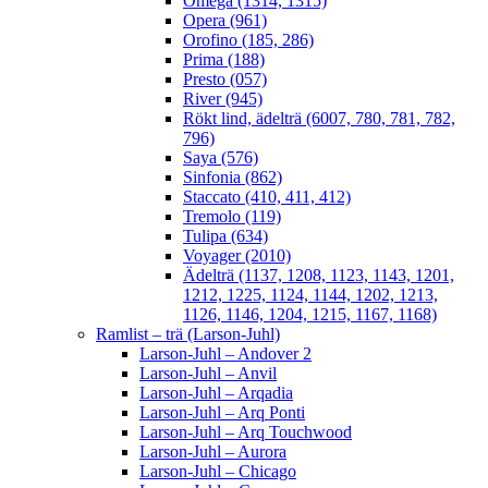
Omega (1314, 1315)
Opera (961)
Orofino (185, 286)
Prima (188)
Presto (057)
River (945)
Rökt lind, ädelträ (6007, 780, 781, 782,
796)
Saya (576)
Sinfonia (862)
Staccato (410, 411, 412)
Tremolo (119)
Tulipa (634)
Voyager (2010)
Ädelträ (1137, 1208, 1123, 1143, 1201,
1212, 1225, 1124, 1144, 1202, 1213,
1126, 1146, 1204, 1215, 1167, 1168)
Ramlist – trä (Larson-Juhl)
Larson-Juhl – Andover 2
Larson-Juhl – Anvil
Larson-Juhl – Arqadia
Larson-Juhl – Arq Ponti
Larson-Juhl – Arq Touchwood
Larson-Juhl – Aurora
Larson-Juhl – Chicago