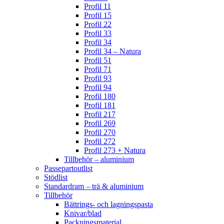
Profil 11
Profil 15
Profil 22
Profil 33
Profil 34
Profil 34 – Natura
Profil 51
Profil 71
Profil 93
Profil 94
Profil 180
Profil 181
Profil 217
Profil 269
Profil 270
Profil 272
Profil 273 + Natura
Tillbehör – aluminium
Passepartoutlist
Stödlist
Standardram – trä & aluminium
Tillbehör
Bättrings- och lagningspasta
Knivar/blad
Packningsmaterial