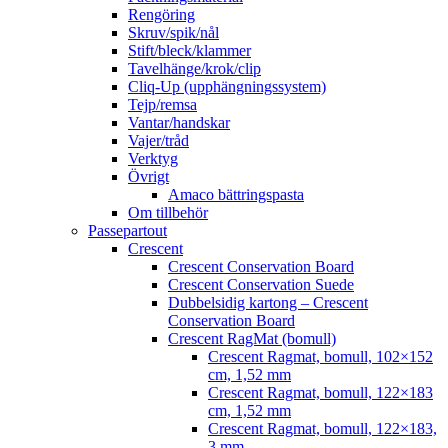
Rengöring
Skruv/spik/nål
Stift/bleck/klammer
Tavelhänge/krok/clip
Cliq-Up (upphängningssystem)
Tejp/remsa
Vantar/handskar
Vajer/tråd
Verktyg
Övrigt
Amaco bättringspasta
Om tillbehör
Passepartout
Crescent
Crescent Conservation Board
Crescent Conservation Suede
Dubbelsidig kartong – Crescent
Conservation Board
Crescent RagMat (bomull)
Crescent Ragmat, bomull, 102×152
cm, 1,52 mm
Crescent Ragmat, bomull, 122×183
cm, 1,52 mm
Crescent Ragmat, bomull, 122×183,
3 mm