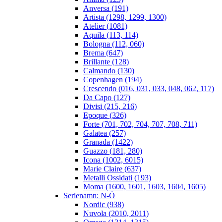
Anversa (191)
Artista (1298, 1299, 1300)
Atelier (1081)
Aquila (113, 114)
Bologna (112, 060)
Brema (647)
Brillante (128)
Calmando (130)
Copenhagen (194)
Crescendo (016, 031, 033, 048, 062, 117)
Da Capo (127)
Divisi (215, 216)
Epoque (326)
Forte (701, 702, 704, 707, 708, 711)
Galatea (257)
Granada (1422)
Guazzo (181, 280)
Icona (1002, 6015)
Marie Claire (637)
Metalli Ossidati (193)
Moma (1600, 1601, 1603, 1604, 1605)
Serienamn: N-Ö
Nordic (938)
Nuvola (2010, 2011)