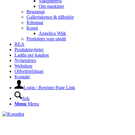
Vakumpress
Om maskiner
Begagnat
Galleriskenor & tillbehör
Kilramar
Konst
Angelica Wiik
Produkter som utgått
REA
Produktnyheter
Ladda ner katalog
Nyhetsbrev
Webshop
Offertförfrågan
Kontakt
Login / Register Page Link
Sök
Menu
Menu