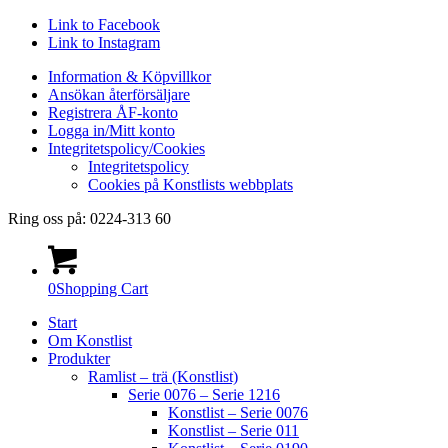
Link to Facebook
Link to Instagram
Information & Köpvillkor
Ansökan återförsäljare
Registrera ÅF-konto
Logga in/Mitt konto
Integritetspolicy/Cookies
Integritetspolicy
Cookies på Konstlists webbplats
Ring oss på: 0224-313 60
0
Shopping Cart
Start
Om Konstlist
Produkter
Ramlist – trä (Konstlist)
Serie 0076 – Serie 1216
Konstlist – Serie 0076
Konstlist – Serie 011