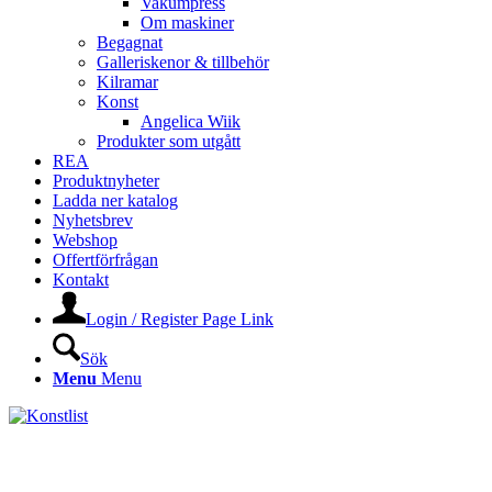
Vakumpress
Om maskiner
Begagnat
Galleriskenor & tillbehör
Kilramar
Konst
Angelica Wiik
Produkter som utgått
REA
Produktnyheter
Ladda ner katalog
Nyhetsbrev
Webshop
Offertförfrågan
Kontakt
Login / Register Page Link
Sök
Menu
Menu