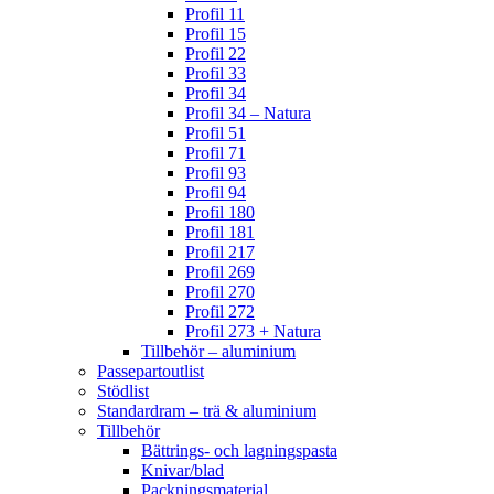
Profil 11
Profil 15
Profil 22
Profil 33
Profil 34
Profil 34 – Natura
Profil 51
Profil 71
Profil 93
Profil 94
Profil 180
Profil 181
Profil 217
Profil 269
Profil 270
Profil 272
Profil 273 + Natura
Tillbehör – aluminium
Passepartoutlist
Stödlist
Standardram – trä & aluminium
Tillbehör
Bättrings- och lagningspasta
Knivar/blad
Packningsmaterial