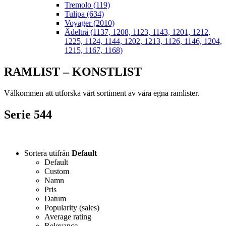
Tremolo (119)
Tulipa (634)
Voyager (2010)
Ädelträ (1137, 1208, 1123, 1143, 1201, 1212,
1225, 1124, 1144, 1202, 1213, 1126, 1146, 1204,
1215, 1167, 1168)
RAMLIST – KONSTLIST
Välkommen att utforska vårt sortiment av våra egna ramlister.
Serie 544
Sortera utifrån
Default
Default
Custom
Namn
Pris
Datum
Popularity (sales)
Average rating
Relevance