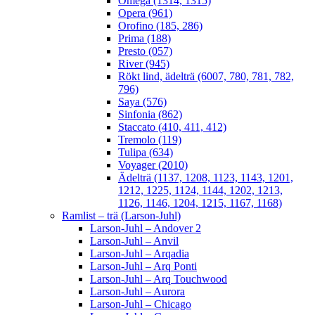
Omega (1314, 1315)
Opera (961)
Orofino (185, 286)
Prima (188)
Presto (057)
River (945)
Rökt lind, ädelträ (6007, 780, 781, 782,
796)
Saya (576)
Sinfonia (862)
Staccato (410, 411, 412)
Tremolo (119)
Tulipa (634)
Voyager (2010)
Ädelträ (1137, 1208, 1123, 1143, 1201,
1212, 1225, 1124, 1144, 1202, 1213,
1126, 1146, 1204, 1215, 1167, 1168)
Ramlist – trä (Larson-Juhl)
Larson-Juhl – Andover 2
Larson-Juhl – Anvil
Larson-Juhl – Arqadia
Larson-Juhl – Arq Ponti
Larson-Juhl – Arq Touchwood
Larson-Juhl – Aurora
Larson-Juhl – Chicago