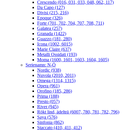
Crescendo (016, 031, 033, 048, 062, 117)
Da Capo (127)
Divisi (215, 216)
Epoque (326)
Forte (701, 702, 704, 707, 708, 711)
Galatea (257)
Granada (1422)
Guazzo (181, 280)
Icona (1002, 6015)
Marie Claire (637)
Metalli Ossidati (193)
Moma (1600, 1601, 1603, 1604, 1605)
Serienamn: N-Ö
Nordic (938)
Nuvola (2010, 2011)
Omega (1314, 1315)
Opera (961)
Orofino (185, 286)
Prima (188)
Presto (057)
River (945)
Rökt lind, ädelträ (6007, 780, 781, 782, 796)
Saya (576)
Sinfonia (862)
Staccato (410, 411, 412)