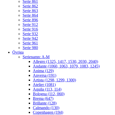
Serie 861
Serie 862
Serie 863
Serie 864
Serie 896
Serie 912
Serie 916
Serie 932
Serie 942
Serie 961
Serie 980
Övriga
Serienamn: A-M
Allegro (1325, 1417, 1530, 2030, 2040)
Andante (1060, 1063, 1079, 1083, 1245)
Anima (129)
Anversa (191)
Artista (1298, 1299, 1300)
Atelier (1081)
Aquila (113, 114)
Bologna (112, 060)
Brema (647)
Brillante (128)
Calmando (130)
Copenhagen (194)