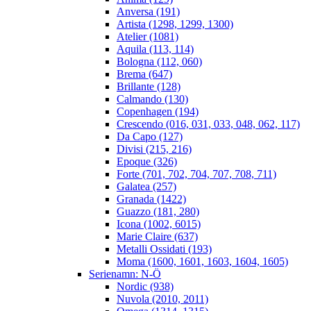
Anversa (191)
Artista (1298, 1299, 1300)
Atelier (1081)
Aquila (113, 114)
Bologna (112, 060)
Brema (647)
Brillante (128)
Calmando (130)
Copenhagen (194)
Crescendo (016, 031, 033, 048, 062, 117)
Da Capo (127)
Divisi (215, 216)
Epoque (326)
Forte (701, 702, 704, 707, 708, 711)
Galatea (257)
Granada (1422)
Guazzo (181, 280)
Icona (1002, 6015)
Marie Claire (637)
Metalli Ossidati (193)
Moma (1600, 1601, 1603, 1604, 1605)
Serienamn: N-Ö
Nordic (938)
Nuvola (2010, 2011)