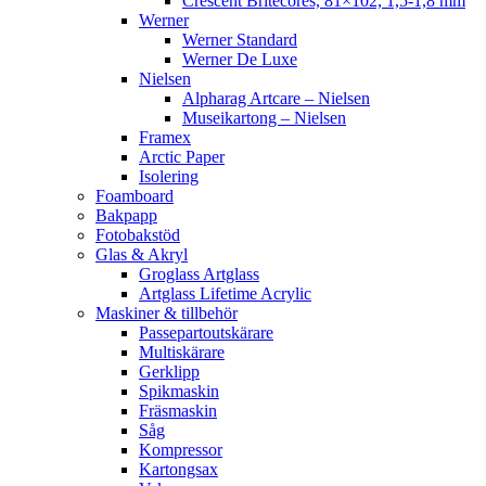
Crescent Britecores, 81×102, 1,5-1,8 mm
Werner
Werner Standard
Werner De Luxe
Nielsen
Alpharag Artcare – Nielsen
Museikartong – Nielsen
Framex
Arctic Paper
Isolering
Foamboard
Bakpapp
Fotobakstöd
Glas & Akryl
Groglass Artglass
Artglass Lifetime Acrylic
Maskiner & tillbehör
Passepartoutskärare
Multiskärare
Gerklipp
Spikmaskin
Fräsmaskin
Såg
Kompressor
Kartongsax