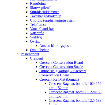
Rengöring
Skruv/spik/nål
Stift/bleck/klammer
Tavelhänge/krok/clip
Cliq-Up (upphängningssystem)
Tejp/remsa
Vantar/handskar
Vajer/tråd
Verktyg
Övrigt
Amaco bättringspasta
Om tillbehör
Passepartout
Crescent
Crescent Conservation Board
Crescent Conservation Suede
Dubbelsidig kartong – Crescent
Conservation Board
Crescent RagMat (bomull)
Crescent Ragmat, bomull, 102×152
cm, 1,52 mm
Crescent Ragmat, bomull, 122×183
cm, 1,52 mm
Crescent Ragmat, bomull, 122×183,
3 mm