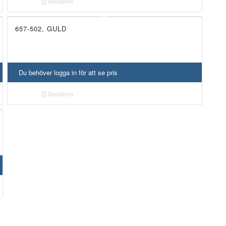
Detaljinfo
657-502, GULD
Du behöver logga in för att se pris
Detaljinfo