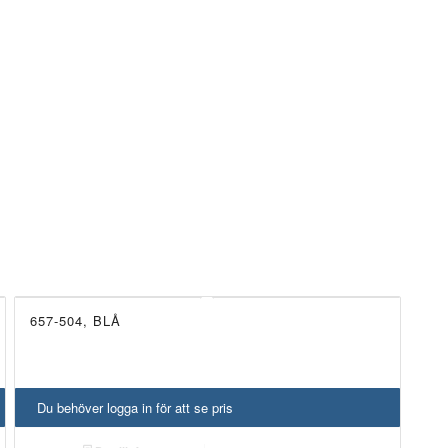
657-504, BLÅ
Du behöver logga in för att se pris