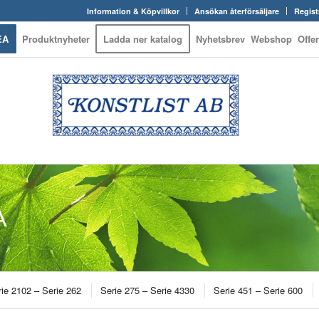
Information & Köpvillkor
Ansökan återförsäljare
Regist
EA
Produktnyheter
Ladda ner katalog
Nyhetsbrev
Webshop
Offe
A
ie 2102 – Serie 262
Serie 275 – Serie 4330
Serie 451 – Serie 600