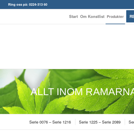
Ring oss på: 0224-313 60
Start
Om Konstlist
R
Produkter
ALLT INOM RAMARN
Serie 0076 – Serie 1216
Serie 1225 – Serie 2089
Ser