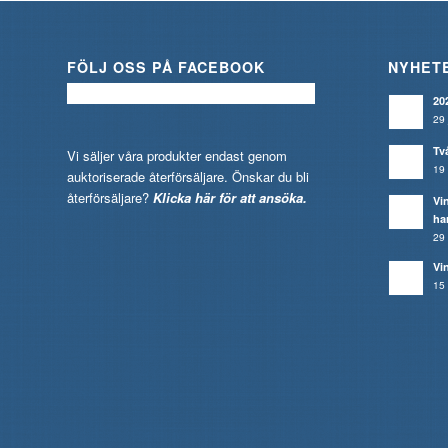
FÖLJ OSS PÅ FACEBOOK
NYHET
20
29 
Tv
Vi säljer våra produkter endast genom
19 
auktoriserade återförsäljare. Önskar du bli
återförsäljare?
Klicka här för att ansöka.
Vi
ha
29 
Vi
15 