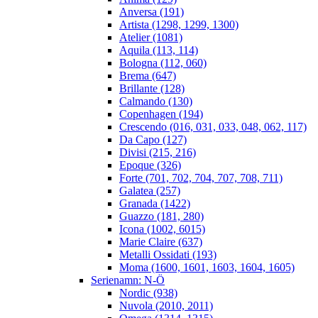
Anversa (191)
Artista (1298, 1299, 1300)
Atelier (1081)
Aquila (113, 114)
Bologna (112, 060)
Brema (647)
Brillante (128)
Calmando (130)
Copenhagen (194)
Crescendo (016, 031, 033, 048, 062, 117)
Da Capo (127)
Divisi (215, 216)
Epoque (326)
Forte (701, 702, 704, 707, 708, 711)
Galatea (257)
Granada (1422)
Guazzo (181, 280)
Icona (1002, 6015)
Marie Claire (637)
Metalli Ossidati (193)
Moma (1600, 1601, 1603, 1604, 1605)
Serienamn: N-Ö
Nordic (938)
Nuvola (2010, 2011)