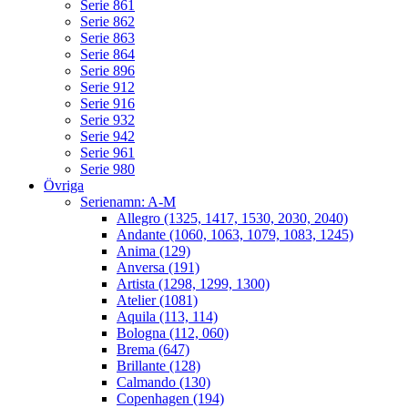
Serie 861
Serie 862
Serie 863
Serie 864
Serie 896
Serie 912
Serie 916
Serie 932
Serie 942
Serie 961
Serie 980
Övriga
Serienamn: A-M
Allegro (1325, 1417, 1530, 2030, 2040)
Andante (1060, 1063, 1079, 1083, 1245)
Anima (129)
Anversa (191)
Artista (1298, 1299, 1300)
Atelier (1081)
Aquila (113, 114)
Bologna (112, 060)
Brema (647)
Brillante (128)
Calmando (130)
Copenhagen (194)