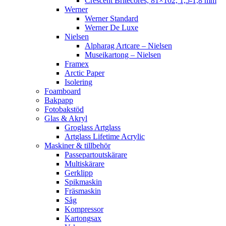
Crescent Britecores, 81×102, 1,5-1,8 mm
Werner
Werner Standard
Werner De Luxe
Nielsen
Alpharag Artcare – Nielsen
Museikartong – Nielsen
Framex
Arctic Paper
Isolering
Foamboard
Bakpapp
Fotobakstöd
Glas & Akryl
Groglass Artglass
Artglass Lifetime Acrylic
Maskiner & tillbehör
Passepartoutskärare
Multiskärare
Gerklipp
Spikmaskin
Fräsmaskin
Såg
Kompressor
Kartongsax