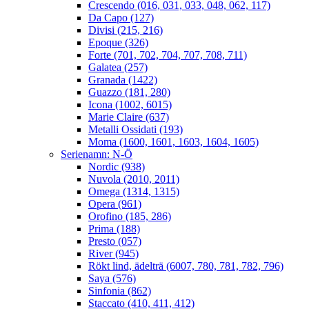
Crescendo (016, 031, 033, 048, 062, 117)
Da Capo (127)
Divisi (215, 216)
Epoque (326)
Forte (701, 702, 704, 707, 708, 711)
Galatea (257)
Granada (1422)
Guazzo (181, 280)
Icona (1002, 6015)
Marie Claire (637)
Metalli Ossidati (193)
Moma (1600, 1601, 1603, 1604, 1605)
Serienamn: N-Ö
Nordic (938)
Nuvola (2010, 2011)
Omega (1314, 1315)
Opera (961)
Orofino (185, 286)
Prima (188)
Presto (057)
River (945)
Rökt lind, ädelträ (6007, 780, 781, 782, 796)
Saya (576)
Sinfonia (862)
Staccato (410, 411, 412)