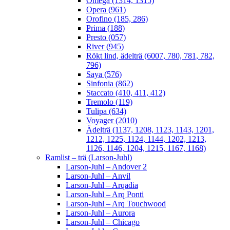
Omega (1314, 1315)
Opera (961)
Orofino (185, 286)
Prima (188)
Presto (057)
River (945)
Rökt lind, ädelträ (6007, 780, 781, 782,
796)
Saya (576)
Sinfonia (862)
Staccato (410, 411, 412)
Tremolo (119)
Tulipa (634)
Voyager (2010)
Ädelträ (1137, 1208, 1123, 1143, 1201,
1212, 1225, 1124, 1144, 1202, 1213,
1126, 1146, 1204, 1215, 1167, 1168)
Ramlist – trä (Larson-Juhl)
Larson-Juhl – Andover 2
Larson-Juhl – Anvil
Larson-Juhl – Arqadia
Larson-Juhl – Arq Ponti
Larson-Juhl – Arq Touchwood
Larson-Juhl – Aurora
Larson-Juhl – Chicago