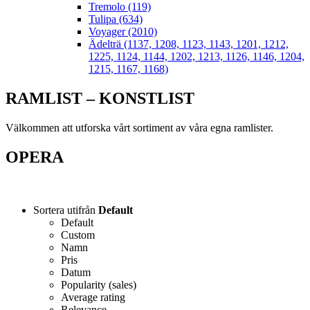
Tremolo (119)
Tulipa (634)
Voyager (2010)
Ädelträ (1137, 1208, 1123, 1143, 1201, 1212,
1225, 1124, 1144, 1202, 1213, 1126, 1146, 1204,
1215, 1167, 1168)
RAMLIST – KONSTLIST
Välkommen att utforska vårt sortiment av våra egna ramlister.
OPERA
Sortera utifrån
Default
Default
Custom
Namn
Pris
Datum
Popularity (sales)
Average rating
Relevance