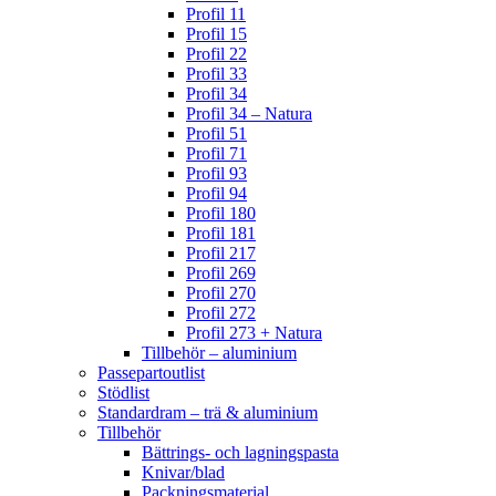
Profil 11
Profil 15
Profil 22
Profil 33
Profil 34
Profil 34 – Natura
Profil 51
Profil 71
Profil 93
Profil 94
Profil 180
Profil 181
Profil 217
Profil 269
Profil 270
Profil 272
Profil 273 + Natura
Tillbehör – aluminium
Passepartoutlist
Stödlist
Standardram – trä & aluminium
Tillbehör
Bättrings- och lagningspasta
Knivar/blad
Packningsmaterial