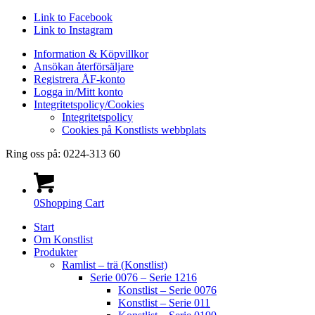
Link to Facebook
Link to Instagram
Information & Köpvillkor
Ansökan återförsäljare
Registrera ÅF-konto
Logga in/Mitt konto
Integritetspolicy/Cookies
Integritetspolicy
Cookies på Konstlists webbplats
Ring oss på: 0224-313 60
0
Shopping Cart
Start
Om Konstlist
Produkter
Ramlist – trä (Konstlist)
Serie 0076 – Serie 1216
Konstlist – Serie 0076
Konstlist – Serie 011