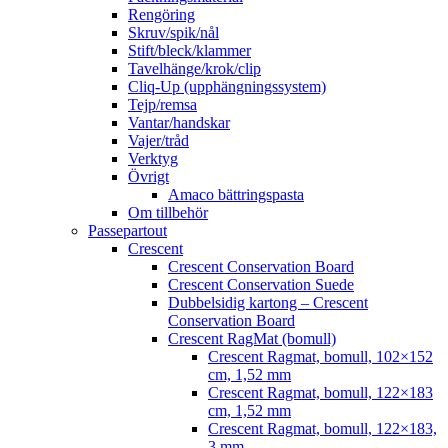
Rengöring
Skruv/spik/nål
Stift/bleck/klammer
Tavelhänge/krok/clip
Cliq-Up (upphängningssystem)
Tejp/remsa
Vantar/handskar
Vajer/tråd
Verktyg
Övrigt
Amaco bättringspasta
Om tillbehör
Passepartout
Crescent
Crescent Conservation Board
Crescent Conservation Suede
Dubbelsidig kartong – Crescent
Conservation Board
Crescent RagMat (bomull)
Crescent Ragmat, bomull, 102×152
cm, 1,52 mm
Crescent Ragmat, bomull, 122×183
cm, 1,52 mm
Crescent Ragmat, bomull, 122×183,
3 mm