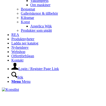
Vakumpress
Om maskiner
Begagnat
Galleriskenor & tillbehör
Kilramar
Konst
Angelica Wiik
Produkter som utgått
REA
Produktnyheter
Ladda ner katalog
Nyhetsbrev
Webshop
Offertförfrågan
Kontakt
Login / Register Page Link
Sök
Menu
Menu