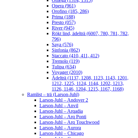
Omega (1314, 1315)
Opera (961)
Orofino (185, 286)
Prima (188)
Presto (057)
River (945)
Rökt lind, ädelträ (6007, 780, 781, 782,
796)
Saya (576)
Sinfonia (862)
Staccato (410, 411, 412)
Tremolo (119)
Tulipa (634)
Voyager (2010)
Ädelträ (1137, 1208, 1123, 1143, 1201,
1212, 1225, 1124, 1144, 1202, 1213,
1126, 1146, 1204, 1215, 1167, 1168)
Ramlist – trä (Larson-Juhl)
Larson-Juhl – Andover 2
Larson-Juhl – Anvil
Larson-Juhl – Arqadia
Larson-Juhl – Arq Ponti
Larson-Juhl – Arq Touchwood
Larson-Juhl – Aurora
Larson-Juhl – Chicago