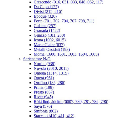
Crescendo (016, 031, 033, 048, 062, 117)
Da Capo (127)
Divisi (215, 216)
Epoque (326)
Forte (701, 702, 704, 707, 708, 711)
Galatea (257)
Granada (1422)
Guazzo (181, 280)
Icona (1002, 6015)
Marie Claire (637)
Metalli Ossidati (193)
Moma (1600, 1601, 1603, 1604, 1605)
Serienamn: N-Ö
Nordic (938)
Nuvola (2010, 2011)
Omega (1314, 1315)
Opera (961)
Orofino (185, 286)
Prima (188)
Presto (057)
River (945)
Rökt lind, ädelträ (6007, 780, 781, 782, 796)
Saya (576)
Sinfonia (862)
Staccato (410, 411, 412)