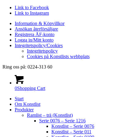
Link to Facebook
Link to Instagram
Information & Köpvillkor
Ansökan återförsäljare
Registrera ÅF-konto
Logga in/Mitt konto
Integritetspolicy/Cookies
Integritetspolicy
Cookies på Konstlists webbplats
Ring oss på: 0224-313 60
0
Shopping Cart
Start
Om Konstlist
Produkter
Ramlist – trä (Konstlist)
Serie 0076 – Serie 1216
Konstlist – Serie 0076
Konstlist – Serie 011