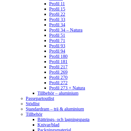
Profil 11
Profil 15
Profil 22
Profil 33
Profil 34
Profil 34 – Natura
Profil 51
Profil 71
Profil 93
Profil 94
Profil 180
Profil 181
Profil 217
Profil 269
Profil 270
Profil 272
Profil 273 + Natura
Tillbehör – aluminium
Passepartoutlist
Stödlist
Standardram – trä & aluminium
Tillbehör
Bättrings- och lagningspasta
Knivar/blad
Packningsmaterial