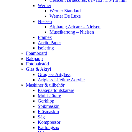
Crescent Britecores, 81×102, 1,5-1,8 mm
Werner
Werner Standard
Werner De Luxe
Nielsen
Alpharag Artcare – Nielsen
Museikartong – Nielsen
Framex
Arctic Paper
Isolering
Foamboard
Bakpapp
Fotobakstöd
Glas & Akryl
Groglass Artglass
Artglass Lifetime Acrylic
Maskiner & tillbehör
Passepartoutskärare
Multiskärare
Gerklipp
Spikmaskin
Fräsmaskin
Såg
Kompressor
Kartongsax