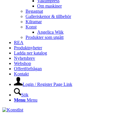
Vakumpress
Om maskiner
Begagnat
Galleriskenor & tillbehör
Kilramar
Konst
Angelica Wiik
Produkter som utgått
REA
Produktnyheter
Ladda ner katalog
Nyhetsbrev
Webshop
Offertförfrågan
Kontakt
Login / Register Page Link
Sök
Menu
Menu