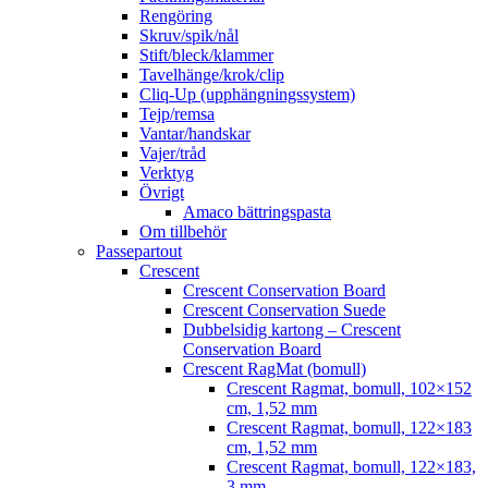
Rengöring
Skruv/spik/nål
Stift/bleck/klammer
Tavelhänge/krok/clip
Cliq-Up (upphängningssystem)
Tejp/remsa
Vantar/handskar
Vajer/tråd
Verktyg
Övrigt
Amaco bättringspasta
Om tillbehör
Passepartout
Crescent
Crescent Conservation Board
Crescent Conservation Suede
Dubbelsidig kartong – Crescent
Conservation Board
Crescent RagMat (bomull)
Crescent Ragmat, bomull, 102×152
cm, 1,52 mm
Crescent Ragmat, bomull, 122×183
cm, 1,52 mm
Crescent Ragmat, bomull, 122×183,
3 mm