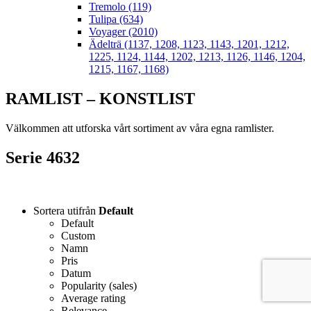
Tremolo (119)
Tulipa (634)
Voyager (2010)
Ädelträ (1137, 1208, 1123, 1143, 1201, 1212,
1225, 1124, 1144, 1202, 1213, 1126, 1146, 1204,
1215, 1167, 1168)
RAMLIST – KONSTLIST
Välkommen att utforska vårt sortiment av våra egna ramlister.
Serie 4632
Sortera utifrån
Default
Default
Custom
Namn
Pris
Datum
Popularity (sales)
Average rating
Relevance