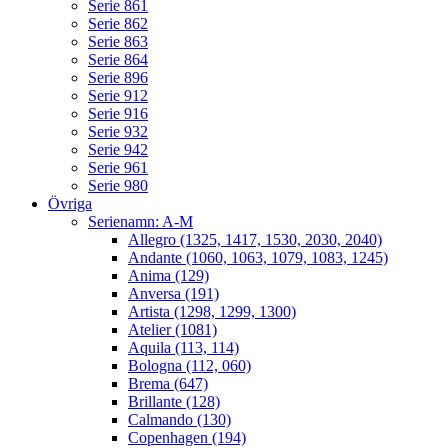
Serie 861
Serie 862
Serie 863
Serie 864
Serie 896
Serie 912
Serie 916
Serie 932
Serie 942
Serie 961
Serie 980
Övriga
Serienamn: A-M
Allegro (1325, 1417, 1530, 2030, 2040)
Andante (1060, 1063, 1079, 1083, 1245)
Anima (129)
Anversa (191)
Artista (1298, 1299, 1300)
Atelier (1081)
Aquila (113, 114)
Bologna (112, 060)
Brema (647)
Brillante (128)
Calmando (130)
Copenhagen (194)