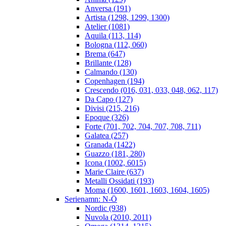
Anversa (191)
Artista (1298, 1299, 1300)
Atelier (1081)
Aquila (113, 114)
Bologna (112, 060)
Brema (647)
Brillante (128)
Calmando (130)
Copenhagen (194)
Crescendo (016, 031, 033, 048, 062, 117)
Da Capo (127)
Divisi (215, 216)
Epoque (326)
Forte (701, 702, 704, 707, 708, 711)
Galatea (257)
Granada (1422)
Guazzo (181, 280)
Icona (1002, 6015)
Marie Claire (637)
Metalli Ossidati (193)
Moma (1600, 1601, 1603, 1604, 1605)
Serienamn: N-Ö
Nordic (938)
Nuvola (2010, 2011)