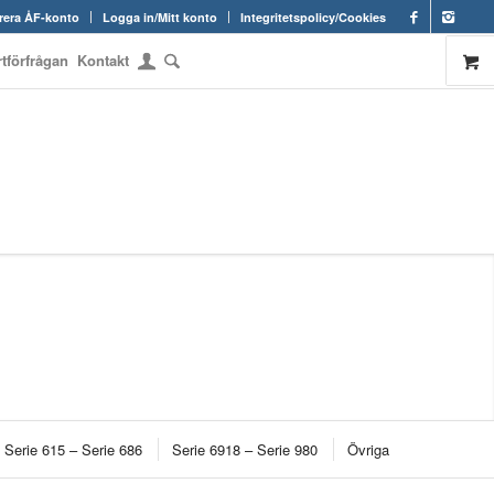
rera ÅF-konto
Logga in/Mitt konto
Integritetspolicy/Cookies
rtförfrågan
Kontakt
Serie 615 – Serie 686
Serie 6918 – Serie 980
Övriga