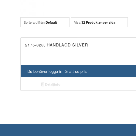
Sortera utifrån
Visa
Default
32 Produkter per sida
2175-828, HANDLAGD SILVER
Du behöver logga in för att se pris
Detaljinfo