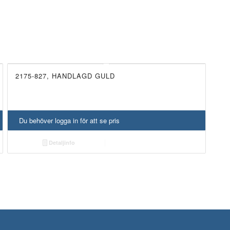
2175-827, HANDLAGD GULD
UTGÅTT!
Du behöver logga in för att se pris
Detaljinfo