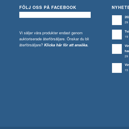
FÖLJ OSS PÅ FACEBOOK
NYHET
20
29 
Tv
Vi säljer våra produkter endast genom
19 
auktoriserade återförsäljare. Önskar du bli
återförsäljare?
Klicka här för att ansöka.
Vi
ha
29 
Vi
15 