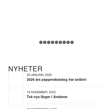
1
2
3
4
5
6
7
8
9
10
NYHETER
29 JANUARI, 2026
2026 års papperskatalog har anlänt!
19 NOVEMBER, 2025
Två nya färger i Andante