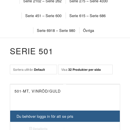
Serie 2102 – Serie 262
Serie 275 – Serie 4330
RAMLIST – KONSTLIST
Serie 451 – Serie 600
Serie 615 – Serie 686
Välkommen att utforska vårt sortiment av våra egna ramlister.
Serie 6918 – Serie 980
Övriga
SERIE 501
Sortera utifrån
Visa
Default
32 Produkter per sida
501-MT, VINRÖD/GULD
Du behöver logga in för att se pris
Detaljinfo