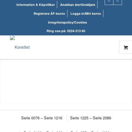
Information & Köpvillkor
Ansökan återförsäljare
Registrera ÅF-konto
Logga in/Mitt konto
Integritetspolicy/Cookies
Ring oss på: 0224-313 60
Serie 0076 – Serie 1216
Serie 1225 – Serie 2089