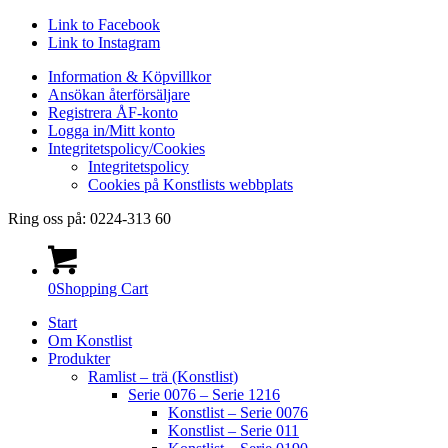
Link to Facebook
Link to Instagram
Information & Köpvillkor
Ansökan återförsäljare
Registrera ÅF-konto
Logga in/Mitt konto
Integritetspolicy/Cookies
Integritetspolicy
Cookies på Konstlists webbplats
Ring oss på: 0224-313 60
0
Shopping Cart
Start
Om Konstlist
Produkter
Ramlist – trä (Konstlist)
Serie 0076 – Serie 1216
Konstlist – Serie 0076
Konstlist – Serie 011