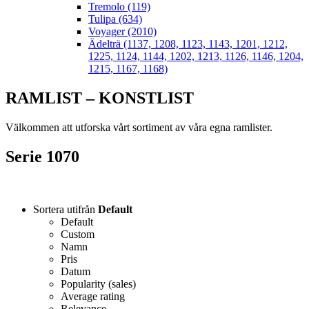
Tremolo (119)
Tulipa (634)
Voyager (2010)
Ädelträ (1137, 1208, 1123, 1143, 1201, 1212,
1225, 1124, 1144, 1202, 1213, 1126, 1146, 1204,
1215, 1167, 1168)
RAMLIST – KONSTLIST
Välkommen att utforska vårt sortiment av våra egna ramlister.
Serie 1070
Sortera utifrån
Default
Default
Custom
Namn
Pris
Datum
Popularity (sales)
Average rating
Relevance