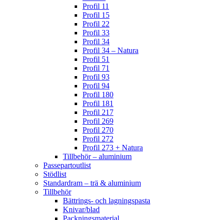
Profil 11
Profil 15
Profil 22
Profil 33
Profil 34
Profil 34 – Natura
Profil 51
Profil 71
Profil 93
Profil 94
Profil 180
Profil 181
Profil 217
Profil 269
Profil 270
Profil 272
Profil 273 + Natura
Tillbehör – aluminium
Passepartoutlist
Stödlist
Standardram – trä & aluminium
Tillbehör
Bättrings- och lagningspasta
Knivar/blad
Packningsmaterial