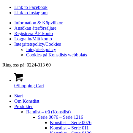
Link to Facebook
Link to Instagram
Information & Köpvillkor
Ansökan återförsäljare
Registrera ÅF-konto
Logga in/Mitt konto
Integritetspolicy/Cookies
Integritetspolicy
Cookies på Konstlists webbplats
Ring oss på: 0224-313 60
0
Shopping Cart
Start
Om Konstlist
Produkter
Ramlist – trä (Konstlist)
Serie 0076 – Serie 1216
Konstlist – Serie 0076
Konstlist – Serie 011