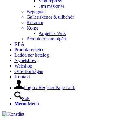
Vakumpress
Om maskiner
Begagnat
Galleriskenor & tillbehör
Kilramar
Konst
Angelica Wiik
Produkter som utgått
REA
Produktnyheter
Ladda ner katalog
Nyhetsbrev
Webshop
Offertförfrågan
Kontakt
Login / Register Page Link
Sök
Menu
Menu