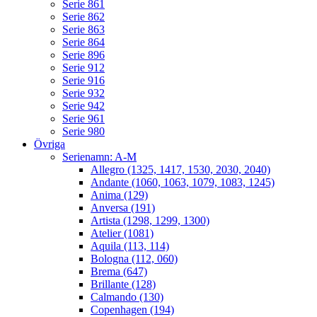
Serie 861
Serie 862
Serie 863
Serie 864
Serie 896
Serie 912
Serie 916
Serie 932
Serie 942
Serie 961
Serie 980
Övriga
Serienamn: A-M
Allegro (1325, 1417, 1530, 2030, 2040)
Andante (1060, 1063, 1079, 1083, 1245)
Anima (129)
Anversa (191)
Artista (1298, 1299, 1300)
Atelier (1081)
Aquila (113, 114)
Bologna (112, 060)
Brema (647)
Brillante (128)
Calmando (130)
Copenhagen (194)