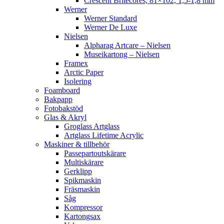
Crescent Britecores, 81×102, 1,5-1,8 mm
Werner
Werner Standard
Werner De Luxe
Nielsen
Alpharag Artcare – Nielsen
Museikartong – Nielsen
Framex
Arctic Paper
Isolering
Foamboard
Bakpapp
Fotobakstöd
Glas & Akryl
Groglass Artglass
Artglass Lifetime Acrylic
Maskiner & tillbehör
Passepartoutskärare
Multiskärare
Gerklipp
Spikmaskin
Fräsmaskin
Såg
Kompressor
Kartongsax