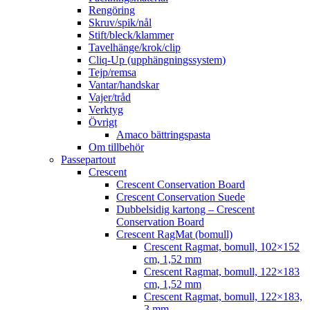
Rengöring
Skruv/spik/nål
Stift/bleck/klammer
Tavelhänge/krok/clip
Cliq-Up (upphängningssystem)
Tejp/remsa
Vantar/handskar
Vajer/tråd
Verktyg
Övrigt
Amaco bättringspasta
Om tillbehör
Passepartout
Crescent
Crescent Conservation Board
Crescent Conservation Suede
Dubbelsidig kartong – Crescent
Conservation Board
Crescent RagMat (bomull)
Crescent Ragmat, bomull, 102×152
cm, 1,52 mm
Crescent Ragmat, bomull, 122×183
cm, 1,52 mm
Crescent Ragmat, bomull, 122×183,
3 mm