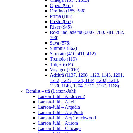
Omega (1314, 1315)
Opera (961)
Orofino (185, 286)
Prima (188)
Presto (057)
River (945)
Rökt lind, ädelträ (6007, 780, 781, 782,
796)
Saya (576)
Sinfonia (862)
Staccato (410, 411, 412)
Tremolo (119)
Tulipa (634)
Voyager (2010)
Ädelträ (1137, 1208, 1123, 1143, 1201,
1212, 1225, 1124, 1144, 1202, 1213,
1126, 1146, 1204, 1215, 1167, 1168)
Ramlist – trä (Larson-Juhl)
Larson-Juhl – Andover 2
Larson-Juhl – Anvil
Larson-Juhl – Arqadia
Larson-Juhl – Arq Ponti
Larson-Juhl – Arq Touchwood
Larson-Juhl – Aurora
Larson-Juhl – Chicago