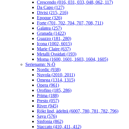
Crescendo (016, 031, 033, 048, 062, 117)
Da Capo (127)
Divisi (215, 216)
Epoque (326)
Forte (701, 702, 704, 707, 708, 711)
Galatea (257)
Granada (1422)
Guazzo (181, 280)
Icona (1002, 6015)
Marie Claire (637)
Metalli Ossidati (193)
Moma (1600, 1601, 1603, 1604, 1605)
Serienamn: N-Ö
Nordic (938)
Nuvola (2010, 2011)
Omega (1314, 1315)
Opera (961)
Orofino (185, 286)
Prima (188)
Presto (057)
River (945)
Rökt lind, ädelträ (6007, 780, 781, 782, 796)
Saya (576)
Sinfonia (862)
Staccato (410, 411, 412)