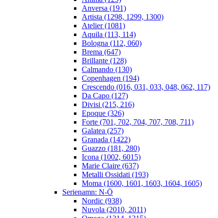
Anversa (191)
Artista (1298, 1299, 1300)
Atelier (1081)
Aquila (113, 114)
Bologna (112, 060)
Brema (647)
Brillante (128)
Calmando (130)
Copenhagen (194)
Crescendo (016, 031, 033, 048, 062, 117)
Da Capo (127)
Divisi (215, 216)
Epoque (326)
Forte (701, 702, 704, 707, 708, 711)
Galatea (257)
Granada (1422)
Guazzo (181, 280)
Icona (1002, 6015)
Marie Claire (637)
Metalli Ossidati (193)
Moma (1600, 1601, 1603, 1604, 1605)
Serienamn: N-Ö
Nordic (938)
Nuvola (2010, 2011)