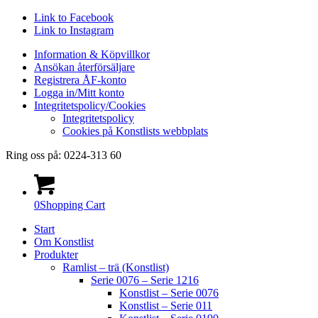
Link to Facebook
Link to Instagram
Information & Köpvillkor
Ansökan återförsäljare
Registrera ÅF-konto
Logga in/Mitt konto
Integritetspolicy/Cookies
Integritetspolicy
Cookies på Konstlists webbplats
Ring oss på: 0224-313 60
0
Shopping Cart
Start
Om Konstlist
Produkter
Ramlist – trä (Konstlist)
Serie 0076 – Serie 1216
Konstlist – Serie 0076
Konstlist – Serie 011