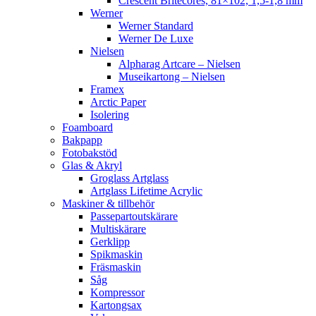
Crescent Britecores, 81×102, 1,5-1,8 mm
Werner
Werner Standard
Werner De Luxe
Nielsen
Alpharag Artcare – Nielsen
Museikartong – Nielsen
Framex
Arctic Paper
Isolering
Foamboard
Bakpapp
Fotobakstöd
Glas & Akryl
Groglass Artglass
Artglass Lifetime Acrylic
Maskiner & tillbehör
Passepartoutskärare
Multiskärare
Gerklipp
Spikmaskin
Fräsmaskin
Såg
Kompressor
Kartongsax