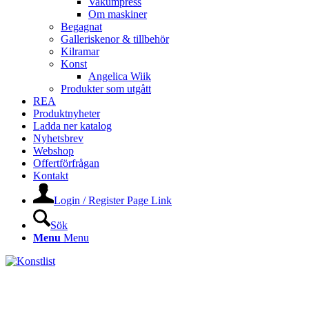
Vakumpress
Om maskiner
Begagnat
Galleriskenor & tillbehör
Kilramar
Konst
Angelica Wiik
Produkter som utgått
REA
Produktnyheter
Ladda ner katalog
Nyhetsbrev
Webshop
Offertförfrågan
Kontakt
Login / Register Page Link
Sök
Menu
Menu