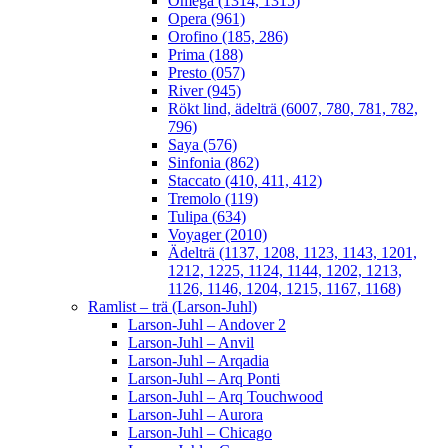
Omega (1314, 1315)
Opera (961)
Orofino (185, 286)
Prima (188)
Presto (057)
River (945)
Rökt lind, ädelträ (6007, 780, 781, 782,
796)
Saya (576)
Sinfonia (862)
Staccato (410, 411, 412)
Tremolo (119)
Tulipa (634)
Voyager (2010)
Ädelträ (1137, 1208, 1123, 1143, 1201,
1212, 1225, 1124, 1144, 1202, 1213,
1126, 1146, 1204, 1215, 1167, 1168)
Ramlist – trä (Larson-Juhl)
Larson-Juhl – Andover 2
Larson-Juhl – Anvil
Larson-Juhl – Arqadia
Larson-Juhl – Arq Ponti
Larson-Juhl – Arq Touchwood
Larson-Juhl – Aurora
Larson-Juhl – Chicago