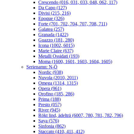
Crescendo (016, 031, 033, 048, 062, 117)
Da Capo (127)
Divisi (215, 216)
Epoque (326)
Forte (701, 702, 704, 707, 708, 711)
Galatea (257)
Granada (1422)
Guazzo (181, 280)
Icona (1002, 6015)
Marie Claire (637)
Metalli Ossidati (193)
Moma (1600, 1601, 1603, 1604, 1605)
Serienamn: N-Ö
Nordic (938)
Nuvola (2010, 2011)
Omega (1314, 1315)
Opera (961)
Orofino (185, 286)
Prima (188)
Presto (057)
River (945)
Rökt lind, ädelträ (6007, 780, 781, 782, 796)
Saya (576)
Sinfonia (862)
Staccato (410, 411, 412)