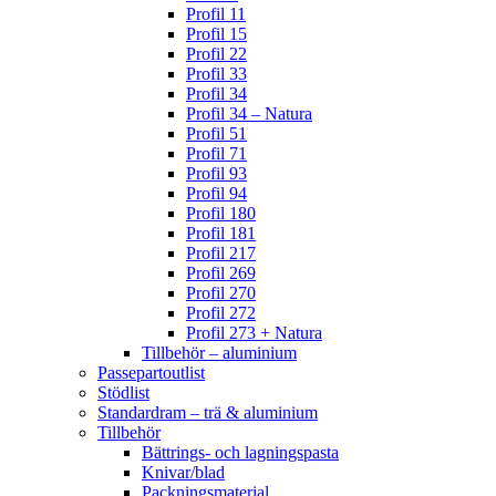
Profil 11
Profil 15
Profil 22
Profil 33
Profil 34
Profil 34 – Natura
Profil 51
Profil 71
Profil 93
Profil 94
Profil 180
Profil 181
Profil 217
Profil 269
Profil 270
Profil 272
Profil 273 + Natura
Tillbehör – aluminium
Passepartoutlist
Stödlist
Standardram – trä & aluminium
Tillbehör
Bättrings- och lagningspasta
Knivar/blad
Packningsmaterial