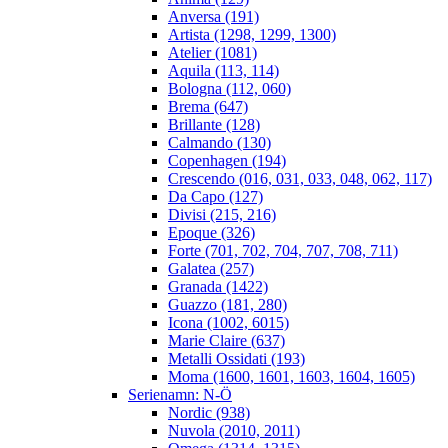
Anversa (191)
Artista (1298, 1299, 1300)
Atelier (1081)
Aquila (113, 114)
Bologna (112, 060)
Brema (647)
Brillante (128)
Calmando (130)
Copenhagen (194)
Crescendo (016, 031, 033, 048, 062, 117)
Da Capo (127)
Divisi (215, 216)
Epoque (326)
Forte (701, 702, 704, 707, 708, 711)
Galatea (257)
Granada (1422)
Guazzo (181, 280)
Icona (1002, 6015)
Marie Claire (637)
Metalli Ossidati (193)
Moma (1600, 1601, 1603, 1604, 1605)
Serienamn: N-Ö
Nordic (938)
Nuvola (2010, 2011)