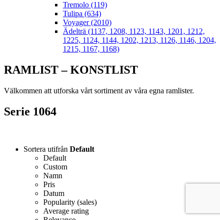
Tremolo (119)
Tulipa (634)
Voyager (2010)
Ädelträ (1137, 1208, 1123, 1143, 1201, 1212,
1225, 1124, 1144, 1202, 1213, 1126, 1146, 1204,
1215, 1167, 1168)
RAMLIST – KONSTLIST
Välkommen att utforska vårt sortiment av våra egna ramlister.
Serie 1064
Sortera utifrån
Default
Default
Custom
Namn
Pris
Datum
Popularity (sales)
Average rating
Relevance