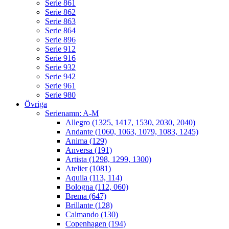
Serie 861
Serie 862
Serie 863
Serie 864
Serie 896
Serie 912
Serie 916
Serie 932
Serie 942
Serie 961
Serie 980
Övriga
Serienamn: A-M
Allegro (1325, 1417, 1530, 2030, 2040)
Andante (1060, 1063, 1079, 1083, 1245)
Anima (129)
Anversa (191)
Artista (1298, 1299, 1300)
Atelier (1081)
Aquila (113, 114)
Bologna (112, 060)
Brema (647)
Brillante (128)
Calmando (130)
Copenhagen (194)