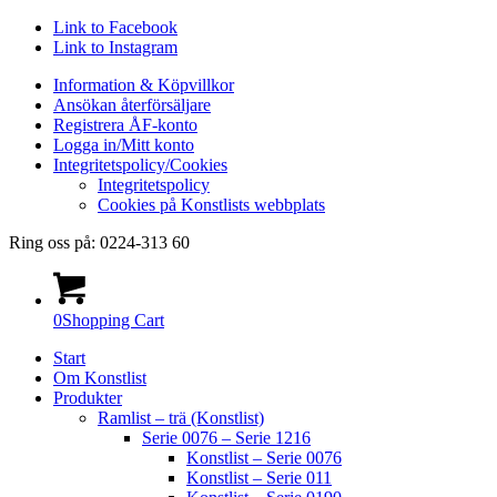
Link to Facebook
Link to Instagram
Information & Köpvillkor
Ansökan återförsäljare
Registrera ÅF-konto
Logga in/Mitt konto
Integritetspolicy/Cookies
Integritetspolicy
Cookies på Konstlists webbplats
Ring oss på: 0224-313 60
0
Shopping Cart
Start
Om Konstlist
Produkter
Ramlist – trä (Konstlist)
Serie 0076 – Serie 1216
Konstlist – Serie 0076
Konstlist – Serie 011