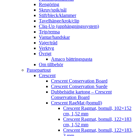
Rengöring
Skruv/spik/nål
Stift/bleck/klammer
Tavelhänge/krok/clip
Cliq-Up (upphängningssystem)
Tejp/remsa
Vantar/handskar
Vajer/tråd
Verktyg
Övrigt
Amaco bättringspasta
Om tillbehör
Passepartout
Crescent
Crescent Conservation Board
Crescent Conservation Suede
Dubbelsidig kartong – Crescent
Conservation Board
Crescent RagMat (bomull)
Crescent Ragmat, bomull, 102×152
cm, 1,52 mm
Crescent Ragmat, bomull, 122×183
cm, 1,52 mm
Crescent Ragmat, bomull, 122×183,
3 mm