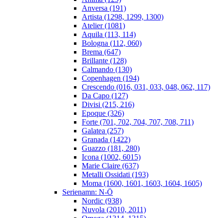
Anversa (191)
Artista (1298, 1299, 1300)
Atelier (1081)
Aquila (113, 114)
Bologna (112, 060)
Brema (647)
Brillante (128)
Calmando (130)
Copenhagen (194)
Crescendo (016, 031, 033, 048, 062, 117)
Da Capo (127)
Divisi (215, 216)
Epoque (326)
Forte (701, 702, 704, 707, 708, 711)
Galatea (257)
Granada (1422)
Guazzo (181, 280)
Icona (1002, 6015)
Marie Claire (637)
Metalli Ossidati (193)
Moma (1600, 1601, 1603, 1604, 1605)
Serienamn: N-Ö
Nordic (938)
Nuvola (2010, 2011)