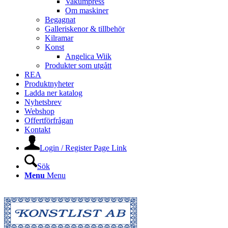
Vakumpress
Om maskiner
Begagnat
Galleriskenor & tillbehör
Kilramar
Konst
Angelica Wiik
Produkter som utgått
REA
Produktnyheter
Ladda ner katalog
Nyhetsbrev
Webshop
Offertförfrågan
Kontakt
Login / Register Page Link
Sök
Menu
Menu