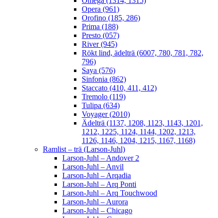
Omega (1314, 1315)
Opera (961)
Orofino (185, 286)
Prima (188)
Presto (057)
River (945)
Rökt lind, ädelträ (6007, 780, 781, 782,
796)
Saya (576)
Sinfonia (862)
Staccato (410, 411, 412)
Tremolo (119)
Tulipa (634)
Voyager (2010)
Ädelträ (1137, 1208, 1123, 1143, 1201,
1212, 1225, 1124, 1144, 1202, 1213,
1126, 1146, 1204, 1215, 1167, 1168)
Ramlist – trä (Larson-Juhl)
Larson-Juhl – Andover 2
Larson-Juhl – Anvil
Larson-Juhl – Arqadia
Larson-Juhl – Arq Ponti
Larson-Juhl – Arq Touchwood
Larson-Juhl – Aurora
Larson-Juhl – Chicago