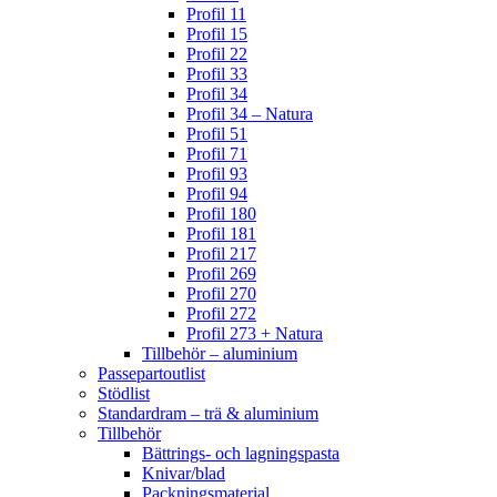
Profil 11
Profil 15
Profil 22
Profil 33
Profil 34
Profil 34 – Natura
Profil 51
Profil 71
Profil 93
Profil 94
Profil 180
Profil 181
Profil 217
Profil 269
Profil 270
Profil 272
Profil 273 + Natura
Tillbehör – aluminium
Passepartoutlist
Stödlist
Standardram – trä & aluminium
Tillbehör
Bättrings- och lagningspasta
Knivar/blad
Packningsmaterial