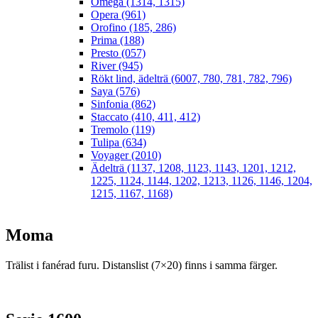
Omega (1314, 1315)
Opera (961)
Orofino (185, 286)
Prima (188)
Presto (057)
River (945)
Rökt lind, ädelträ (6007, 780, 781, 782, 796)
Saya (576)
Sinfonia (862)
Staccato (410, 411, 412)
Tremolo (119)
Tulipa (634)
Voyager (2010)
Ädelträ (1137, 1208, 1123, 1143, 1201, 1212,
1225, 1124, 1144, 1202, 1213, 1126, 1146, 1204,
1215, 1167, 1168)
Moma
Trälist i fanérad furu. Distanslist (7×20) finns i samma färger.