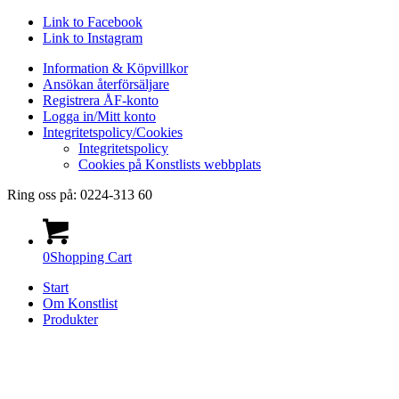
Link to Facebook
Link to Instagram
Information & Köpvillkor
Ansökan återförsäljare
Registrera ÅF-konto
Logga in/Mitt konto
Integritetspolicy/Cookies
Integritetspolicy
Cookies på Konstlists webbplats
Ring oss på: 0224-313 60
0
Shopping Cart
Start
Om Konstlist
Produkter