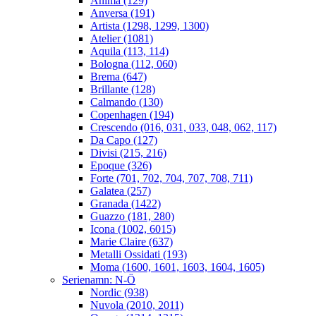
Anima (129)
Anversa (191)
Artista (1298, 1299, 1300)
Atelier (1081)
Aquila (113, 114)
Bologna (112, 060)
Brema (647)
Brillante (128)
Calmando (130)
Copenhagen (194)
Crescendo (016, 031, 033, 048, 062, 117)
Da Capo (127)
Divisi (215, 216)
Epoque (326)
Forte (701, 702, 704, 707, 708, 711)
Galatea (257)
Granada (1422)
Guazzo (181, 280)
Icona (1002, 6015)
Marie Claire (637)
Metalli Ossidati (193)
Moma (1600, 1601, 1603, 1604, 1605)
Serienamn: N-Ö
Nordic (938)
Nuvola (2010, 2011)