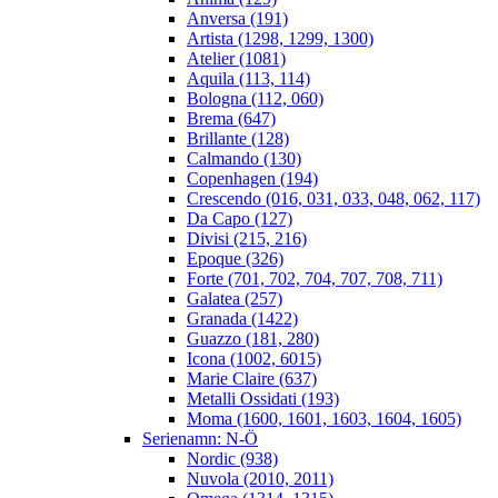
Anversa (191)
Artista (1298, 1299, 1300)
Atelier (1081)
Aquila (113, 114)
Bologna (112, 060)
Brema (647)
Brillante (128)
Calmando (130)
Copenhagen (194)
Crescendo (016, 031, 033, 048, 062, 117)
Da Capo (127)
Divisi (215, 216)
Epoque (326)
Forte (701, 702, 704, 707, 708, 711)
Galatea (257)
Granada (1422)
Guazzo (181, 280)
Icona (1002, 6015)
Marie Claire (637)
Metalli Ossidati (193)
Moma (1600, 1601, 1603, 1604, 1605)
Serienamn: N-Ö
Nordic (938)
Nuvola (2010, 2011)