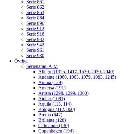
Serie 861
Serie 862
Serie 863
Serie 864
Serie 896
Serie 912
Serie 916
Serie 932
Serie 942
Serie 961
Serie 980
Övriga
Serienamn: A-M
Allegro (1325, 1417, 1530, 2030, 2040)
Andante (1060, 1063, 1079, 1083, 1245)
Anima (129)
Anversa (191)
Artista (1298, 1299, 1300)
Atelier (1081)
Aquila (113, 114)
Bologna (112, 060)
Brema (647)
Brillante (128)
Calmando (130)
Copenhagen (194)