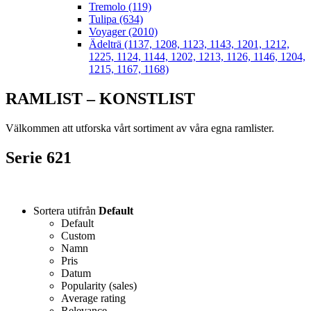
Tremolo (119)
Tulipa (634)
Voyager (2010)
Ädelträ (1137, 1208, 1123, 1143, 1201, 1212,
1225, 1124, 1144, 1202, 1213, 1126, 1146, 1204,
1215, 1167, 1168)
RAMLIST – KONSTLIST
Välkommen att utforska vårt sortiment av våra egna ramlister.
Serie 621
Sortera utifrån
Default
Default
Custom
Namn
Pris
Datum
Popularity (sales)
Average rating
Relevance