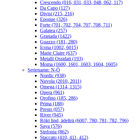
Crescendo (016, 031, 033, 048, 062, 117)
Da Capo (127)
Divisi (215, 216)
Epoque (326)
Forte (701, 702, 704, 707, 708, 711)
Galatea (257)
Granada (1422)
Guazzo (181, 280)
Icona (1002, 6015)
Marie Claire (637)
Metalli Ossidati (193)
Moma (1600, 1601, 1603, 1604, 1605)
Serienamn: N-Ö
Nordic (938)
Nuvola (2010, 2011)
Omega (1314, 1315)
Opera (961)
Orofino (185, 286)
Prima (188)
Presto (057)
River (945)
Rökt lind, ädelträ (6007, 780, 781, 782, 796)
Saya (576)
Sinfonia (862)
Staccato (410, 411, 412)