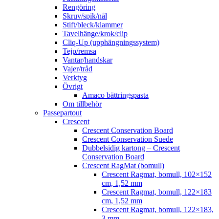
Rengöring
Skruv/spik/nål
Stift/bleck/klammer
Tavelhänge/krok/clip
Cliq-Up (upphängningssystem)
Tejp/remsa
Vantar/handskar
Vajer/tråd
Verktyg
Övrigt
Amaco bättringspasta
Om tillbehör
Passepartout
Crescent
Crescent Conservation Board
Crescent Conservation Suede
Dubbelsidig kartong – Crescent
Conservation Board
Crescent RagMat (bomull)
Crescent Ragmat, bomull, 102×152
cm, 1,52 mm
Crescent Ragmat, bomull, 122×183
cm, 1,52 mm
Crescent Ragmat, bomull, 122×183,
3 mm