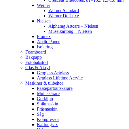
Crescent Britecores, 81×102, 1,5-1,8 mm
Werner
Werner Standard
Werner De Luxe
Nielsen
Alpharag Artcare – Nielsen
Museikartong – Nielsen
Framex
Arctic Paper
Isolering
Foamboard
Bakpapp
Fotobakstöd
Glas & Akryl
Groglass Artglass
Artglass Lifetime Acrylic
Maskiner & tillbehör
Passepartoutskärare
Multiskärare
Gerklipp
Spikmaskin
Fräsmaskin
Såg
Kompressor
Kartongsax