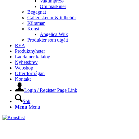
Vakumpress
Om maskiner
Begagnat
Galleriskenor & tillbehör
Kilramar
Konst
Angelica Wiik
Produkter som utgått
REA
Produktnyheter
Ladda ner katalog
Nyhetsbrev
Webshop
Offertförfrågan
Kontakt
Login / Register Page Link
Sök
Menu
Menu