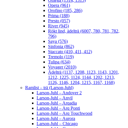
Omega (1314, 1315)
Opera (961)
Orofino (185, 286)
Prima (188)
Presto (057)
River (945)
Rökt lind, ädelträ (6007, 780, 781, 782,
796)
Saya (576)
Sinfonia (862)
Staccato (410, 411, 412)
Tremolo (119)
Tulipa (634)
Voyager (2010)
Ädelträ (1137, 1208, 1123, 1143, 1201,
1212, 1225, 1124, 1144, 1202, 1213,
1126, 1146, 1204, 1215, 1167, 1168)
Ramlist – trä (Larson-Juhl)
Larson-Juhl – Andover 2
Larson-Juhl – Anvil
Larson-Juhl – Arqadia
Larson-Juhl – Arq Ponti
Larson-Juhl – Arq Touchwood
Larson-Juhl – Aurora
Larson-Juhl – Chicago