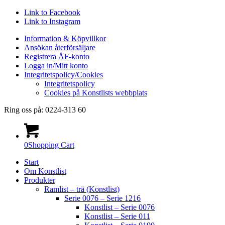
Link to Facebook
Link to Instagram
Information & Köpvillkor
Ansökan återförsäljare
Registrera ÅF-konto
Logga in/Mitt konto
Integritetspolicy/Cookies
Integritetspolicy
Cookies på Konstlists webbplats
Ring oss på: 0224-313 60
0
Shopping Cart
Start
Om Konstlist
Produkter
Ramlist – trä (Konstlist)
Serie 0076 – Serie 1216
Konstlist – Serie 0076
Konstlist – Serie 011