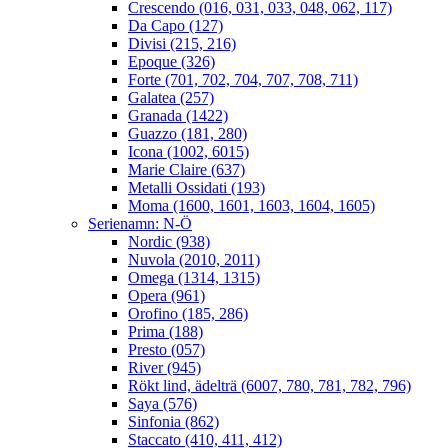
Crescendo (016, 031, 033, 048, 062, 117)
Da Capo (127)
Divisi (215, 216)
Epoque (326)
Forte (701, 702, 704, 707, 708, 711)
Galatea (257)
Granada (1422)
Guazzo (181, 280)
Icona (1002, 6015)
Marie Claire (637)
Metalli Ossidati (193)
Moma (1600, 1601, 1603, 1604, 1605)
Serienamn: N-Ö
Nordic (938)
Nuvola (2010, 2011)
Omega (1314, 1315)
Opera (961)
Orofino (185, 286)
Prima (188)
Presto (057)
River (945)
Rökt lind, ädelträ (6007, 780, 781, 782, 796)
Saya (576)
Sinfonia (862)
Staccato (410, 411, 412)