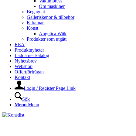
Vakumpress
Om maskiner
Begagnat
Galleriskenor & tillbehör
Kilramar
Konst
Angelica Wiik
Produkter som utgått
REA
Produktnyheter
Ladda ner katalog
Nyhetsbrev
Webshop
Offertförfrågan
Kontakt
Login / Register Page Link
Sök
Menu
Menu