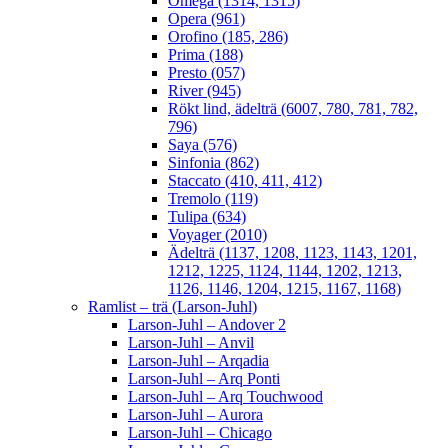
Omega (1314, 1315)
Opera (961)
Orofino (185, 286)
Prima (188)
Presto (057)
River (945)
Rökt lind, ädelträ (6007, 780, 781, 782,
796)
Saya (576)
Sinfonia (862)
Staccato (410, 411, 412)
Tremolo (119)
Tulipa (634)
Voyager (2010)
Ädelträ (1137, 1208, 1123, 1143, 1201,
1212, 1225, 1124, 1144, 1202, 1213,
1126, 1146, 1204, 1215, 1167, 1168)
Ramlist – trä (Larson-Juhl)
Larson-Juhl – Andover 2
Larson-Juhl – Anvil
Larson-Juhl – Arqadia
Larson-Juhl – Arq Ponti
Larson-Juhl – Arq Touchwood
Larson-Juhl – Aurora
Larson-Juhl – Chicago