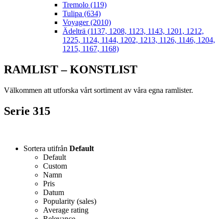
Tremolo (119)
Tulipa (634)
Voyager (2010)
Ädelträ (1137, 1208, 1123, 1143, 1201, 1212,
1225, 1124, 1144, 1202, 1213, 1126, 1146, 1204,
1215, 1167, 1168)
RAMLIST – KONSTLIST
Välkommen att utforska vårt sortiment av våra egna ramlister.
Serie 315
Sortera utifrån
Default
Default
Custom
Namn
Pris
Datum
Popularity (sales)
Average rating
Relevance