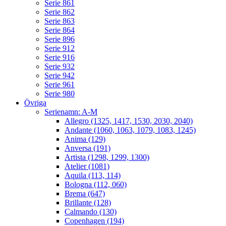
Serie 861
Serie 862
Serie 863
Serie 864
Serie 896
Serie 912
Serie 916
Serie 932
Serie 942
Serie 961
Serie 980
Övriga
Serienamn: A-M
Allegro (1325, 1417, 1530, 2030, 2040)
Andante (1060, 1063, 1079, 1083, 1245)
Anima (129)
Anversa (191)
Artista (1298, 1299, 1300)
Atelier (1081)
Aquila (113, 114)
Bologna (112, 060)
Brema (647)
Brillante (128)
Calmando (130)
Copenhagen (194)