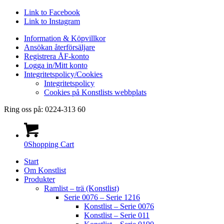
Link to Facebook
Link to Instagram
Information & Köpvillkor
Ansökan återförsäljare
Registrera ÅF-konto
Logga in/Mitt konto
Integritetspolicy/Cookies
Integritetspolicy
Cookies på Konstlists webbplats
Ring oss på: 0224-313 60
0
Shopping Cart
Start
Om Konstlist
Produkter
Ramlist – trä (Konstlist)
Serie 0076 – Serie 1216
Konstlist – Serie 0076
Konstlist – Serie 011