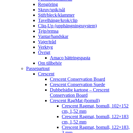
Rengöring
Skruv/spik/nål
Stift/bleck/klammer
Tavelhänge/krok/clip
Cliq-Up (upphängningssystem)
Tejp/remsa
Vantar/handskar
Vajer/tråd
Verktyg
Övrigt
Amaco bättringspasta
Om tillbehör
Passepartout
Crescent
Crescent Conservation Board
Crescent Conservation Suede
Dubbelsidig kartong – Crescent
Conservation Board
Crescent RagMat (bomull)
Crescent Ragmat, bomull, 102×152
cm, 1,52 mm
Crescent Ragmat, bomull, 122×183
cm, 1,52 mm
Crescent Ragmat, bomull, 122×183,
3 mm