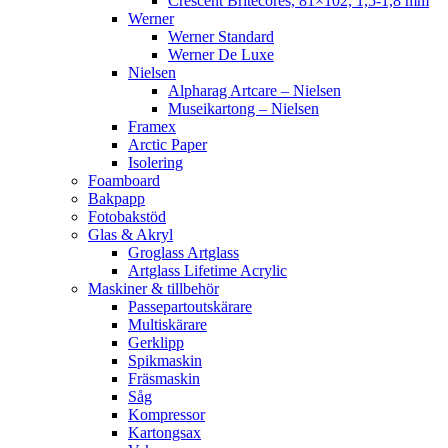
Crescent Britecores, 81×102, 1,5-1,8 mm
Werner
Werner Standard
Werner De Luxe
Nielsen
Alpharag Artcare – Nielsen
Museikartong – Nielsen
Framex
Arctic Paper
Isolering
Foamboard
Bakpapp
Fotobakstöd
Glas & Akryl
Groglass Artglass
Artglass Lifetime Acrylic
Maskiner & tillbehör
Passepartoutskärare
Multiskärare
Gerklipp
Spikmaskin
Fräsmaskin
Såg
Kompressor
Kartongsax