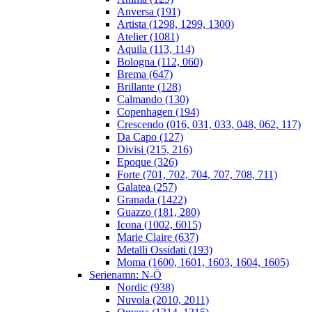
Anversa (191)
Artista (1298, 1299, 1300)
Atelier (1081)
Aquila (113, 114)
Bologna (112, 060)
Brema (647)
Brillante (128)
Calmando (130)
Copenhagen (194)
Crescendo (016, 031, 033, 048, 062, 117)
Da Capo (127)
Divisi (215, 216)
Epoque (326)
Forte (701, 702, 704, 707, 708, 711)
Galatea (257)
Granada (1422)
Guazzo (181, 280)
Icona (1002, 6015)
Marie Claire (637)
Metalli Ossidati (193)
Moma (1600, 1601, 1603, 1604, 1605)
Serienamn: N-Ö
Nordic (938)
Nuvola (2010, 2011)