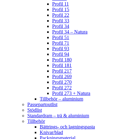
Profil 11
Profil 15
Profil 22
Profil 33
Profil 34
Profil 34 – Natura
Profil 51
Profil 71
Profil 93
Profil 94
Profil 180
Profil 181
Profil 217
Profil 269
Profil 270
Profil 272
Profil 273 + Natura
Tillbehör – aluminium
Passepartoutlist
Stödlist
Standardram – trä & aluminium
Tillbehör
Bättrings- och lagningspasta
Knivar/blad
Packningsmaterial