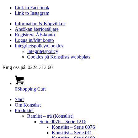
Link to Facebook
Link to Instagram
Information & Köpvillkor
Ansökan återförsäljare
Registrera ÅF-konto
Logga in/Mitt konto
Integritetspolicy/Cookies
Integritetspolicy
Cookies på Konstlists webbplats
Ring oss på: 0224-313 60
0
Shopping Cart
Start
Om Konstlist
Produkter
Ramlist – trä (Konstlist)
Serie 0076 – Serie 1216
Konstlist – Serie 0076
Konstlist – Serie 011