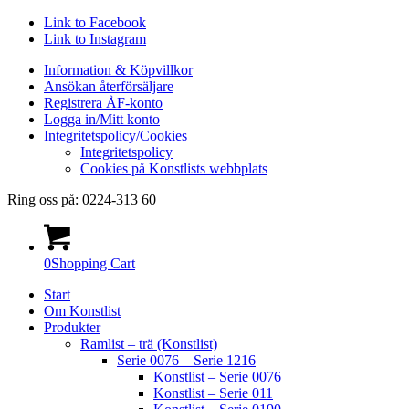
Link to Facebook
Link to Instagram
Information & Köpvillkor
Ansökan återförsäljare
Registrera ÅF-konto
Logga in/Mitt konto
Integritetspolicy/Cookies
Integritetspolicy
Cookies på Konstlists webbplats
Ring oss på: 0224-313 60
0
Shopping Cart
Start
Om Konstlist
Produkter
Ramlist – trä (Konstlist)
Serie 0076 – Serie 1216
Konstlist – Serie 0076
Konstlist – Serie 011