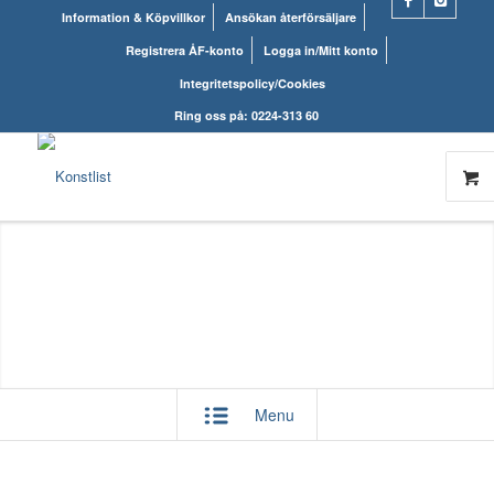
Information & Köpvillkor
Ansökan återförsäljare
Registrera ÅF-konto
Logga in/Mitt konto
Integritetspolicy/Cookies
Ring oss på: 0224-313 60
Menu