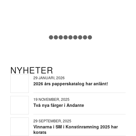
1
2
3
4
5
6
7
8
9
10
NYHETER
29 JANUARI, 2026
2026 års papperskatalog har anlänt!
19 NOVEMBER, 2025
Två nya färger i Andante
29 SEPTEMBER, 2025
Vinnarna i SM i Konstinramning 2025 har
korats