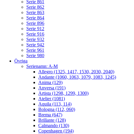
Serie 861
Serie 862
Serie 863
Serie 864
Serie 896
Serie 912
Serie 916
Serie 932
Serie 942
Serie 961
Serie 980
Övriga
Serienamn: A-M
Allegro (1325, 1417, 1530, 2030, 2040)
Andante (1060, 1063, 1079, 1083, 1245)
Anima (129)
Anversa (191)
Artista (1298, 1299, 1300)
Atelier (1081)
Aquila (113, 114)
Bologna (112, 060)
Brema (647)
Brillante (128)
Calmando (130)
Copenhagen (194)