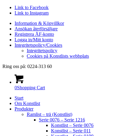
Link to Facebook
Link to Instagram
Information & Köpvillkor
Ansökan återförsäljare
Registrera ÅF-konto
Logga in/Mitt konto
Integritetspolicy/Cookies
Integritetspolicy
Cookies på Konstlists webbplats
Ring oss på: 0224-313 60
0
Shopping Cart
Start
Om Konstlist
Produkter
Ramlist – trä (Konstlist)
Serie 0076 – Serie 1216
Konstlist – Serie 0076
Konstlist – Serie 011