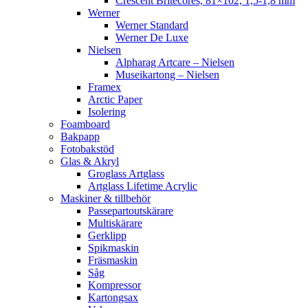
Crescent Britecores, 81×102, 1,5-1,8 mm
Werner
Werner Standard
Werner De Luxe
Nielsen
Alpharag Artcare – Nielsen
Museikartong – Nielsen
Framex
Arctic Paper
Isolering
Foamboard
Bakpapp
Fotobakstöd
Glas & Akryl
Groglass Artglass
Artglass Lifetime Acrylic
Maskiner & tillbehör
Passepartoutskärare
Multiskärare
Gerklipp
Spikmaskin
Fräsmaskin
Såg
Kompressor
Kartongsax