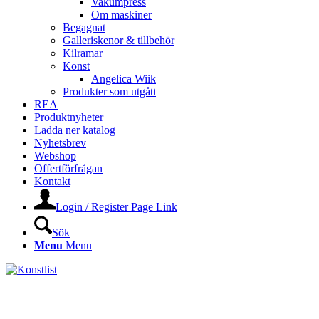
Vakumpress
Om maskiner
Begagnat
Galleriskenor & tillbehör
Kilramar
Konst
Angelica Wiik
Produkter som utgått
REA
Produktnyheter
Ladda ner katalog
Nyhetsbrev
Webshop
Offertförfrågan
Kontakt
Login / Register Page Link
Sök
Menu
Menu