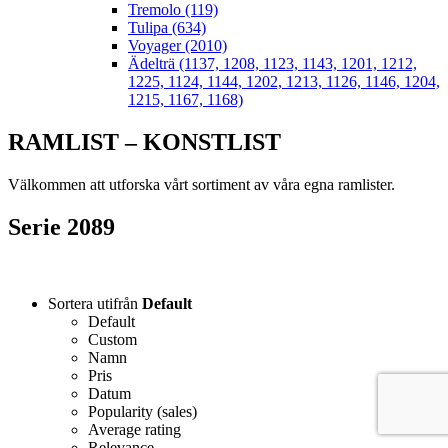
Tremolo (119)
Tulipa (634)
Voyager (2010)
Ädelträ (1137, 1208, 1123, 1143, 1201, 1212,
1225, 1124, 1144, 1202, 1213, 1126, 1146, 1204,
1215, 1167, 1168)
RAMLIST – KONSTLIST
Välkommen att utforska vårt sortiment av våra egna ramlister.
Serie 2089
Sortera utifrån
Default
Default
Custom
Namn
Pris
Datum
Popularity (sales)
Average rating
Relevance