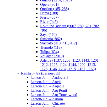
Omega (1314, 1315)
Opera (961)
Orofino (185, 286)
Prima (188)
Presto (057)
River (945)
Rökt lind, ädelträ (6007, 780, 781, 782,
796)
Saya (576)
Sinfonia (862)
Staccato (410, 411, 412)
Tremolo (119)
Tulipa (634)
Voyager (2010)
Ädelträ (1137, 1208, 1123, 1143, 1201,
1212, 1225, 1124, 1144, 1202, 1213,
1126, 1146, 1204, 1215, 1167, 1168)
Ramlist – trä (Larson-Juhl)
Larson-Juhl – Andover 2
Larson-Juhl – Anvil
Larson-Juhl – Arqadia
Larson-Juhl – Arq Ponti
Larson-Juhl – Arq Touchwood
Larson-Juhl – Aurora
Larson-Juhl – Chicago