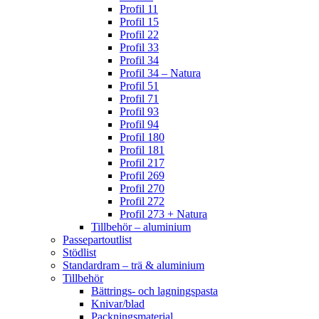
Profil 11
Profil 15
Profil 22
Profil 33
Profil 34
Profil 34 – Natura
Profil 51
Profil 71
Profil 93
Profil 94
Profil 180
Profil 181
Profil 217
Profil 269
Profil 270
Profil 272
Profil 273 + Natura
Tillbehör – aluminium
Passepartoutlist
Stödlist
Standardram – trä & aluminium
Tillbehör
Bättrings- och lagningspasta
Knivar/blad
Packningsmaterial