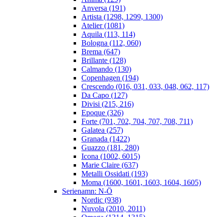
Anversa (191)
Artista (1298, 1299, 1300)
Atelier (1081)
Aquila (113, 114)
Bologna (112, 060)
Brema (647)
Brillante (128)
Calmando (130)
Copenhagen (194)
Crescendo (016, 031, 033, 048, 062, 117)
Da Capo (127)
Divisi (215, 216)
Epoque (326)
Forte (701, 702, 704, 707, 708, 711)
Galatea (257)
Granada (1422)
Guazzo (181, 280)
Icona (1002, 6015)
Marie Claire (637)
Metalli Ossidati (193)
Moma (1600, 1601, 1603, 1604, 1605)
Serienamn: N-Ö
Nordic (938)
Nuvola (2010, 2011)