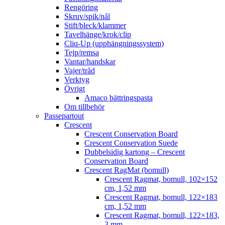
Rengöring
Skruv/spik/nål
Stift/bleck/klammer
Tavelhänge/krok/clip
Cliq-Up (upphängningssystem)
Tejp/remsa
Vantar/handskar
Vajer/tråd
Verktyg
Övrigt
Amaco bättringspasta
Om tillbehör
Passepartout
Crescent
Crescent Conservation Board
Crescent Conservation Suede
Dubbelsidig kartong – Crescent
Conservation Board
Crescent RagMat (bomull)
Crescent Ragmat, bomull, 102×152
cm, 1,52 mm
Crescent Ragmat, bomull, 122×183
cm, 1,52 mm
Crescent Ragmat, bomull, 122×183,
3 mm