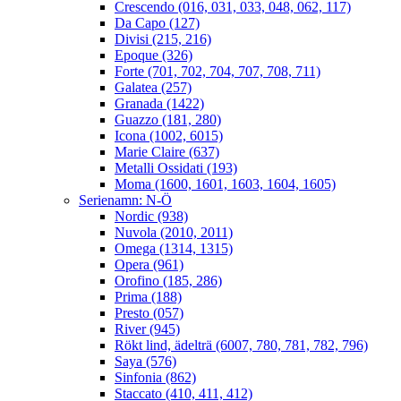
Crescendo (016, 031, 033, 048, 062, 117)
Da Capo (127)
Divisi (215, 216)
Epoque (326)
Forte (701, 702, 704, 707, 708, 711)
Galatea (257)
Granada (1422)
Guazzo (181, 280)
Icona (1002, 6015)
Marie Claire (637)
Metalli Ossidati (193)
Moma (1600, 1601, 1603, 1604, 1605)
Serienamn: N-Ö
Nordic (938)
Nuvola (2010, 2011)
Omega (1314, 1315)
Opera (961)
Orofino (185, 286)
Prima (188)
Presto (057)
River (945)
Rökt lind, ädelträ (6007, 780, 781, 782, 796)
Saya (576)
Sinfonia (862)
Staccato (410, 411, 412)