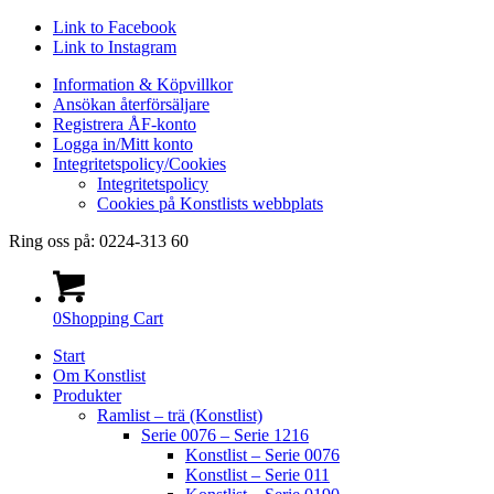
Link to Facebook
Link to Instagram
Information & Köpvillkor
Ansökan återförsäljare
Registrera ÅF-konto
Logga in/Mitt konto
Integritetspolicy/Cookies
Integritetspolicy
Cookies på Konstlists webbplats
Ring oss på: 0224-313 60
0
Shopping Cart
Start
Om Konstlist
Produkter
Ramlist – trä (Konstlist)
Serie 0076 – Serie 1216
Konstlist – Serie 0076
Konstlist – Serie 011