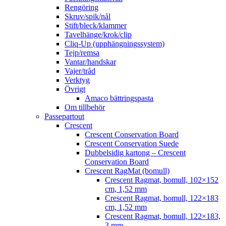
Rengöring
Skruv/spik/nål
Stift/bleck/klammer
Tavelhänge/krok/clip
Cliq-Up (upphängningssystem)
Tejp/remsa
Vantar/handskar
Vajer/tråd
Verktyg
Övrigt
Amaco bättringspasta
Om tillbehör
Passepartout
Crescent
Crescent Conservation Board
Crescent Conservation Suede
Dubbelsidig kartong – Crescent
Conservation Board
Crescent RagMat (bomull)
Crescent Ragmat, bomull, 102×152
cm, 1,52 mm
Crescent Ragmat, bomull, 122×183
cm, 1,52 mm
Crescent Ragmat, bomull, 122×183,
3 mm