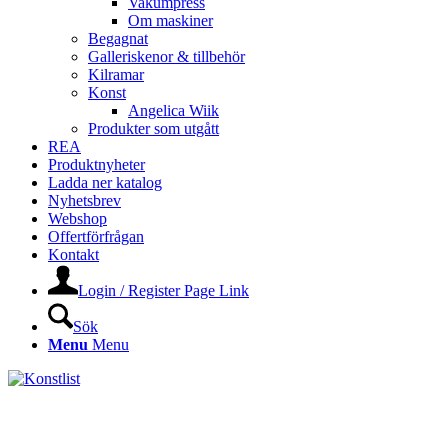
Vakumpress
Om maskiner
Begagnat
Galleriskenor & tillbehör
Kilramar
Konst
Angelica Wiik
Produkter som utgått
REA
Produktnyheter
Ladda ner katalog
Nyhetsbrev
Webshop
Offertförfrågan
Kontakt
Login / Register Page Link
Sök
Menu
Menu