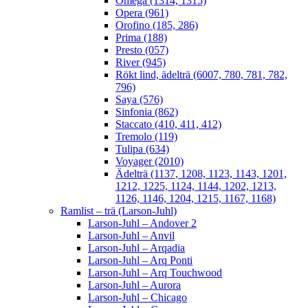
Omega (1314, 1315)
Opera (961)
Orofino (185, 286)
Prima (188)
Presto (057)
River (945)
Rökt lind, ädelträ (6007, 780, 781, 782,
796)
Saya (576)
Sinfonia (862)
Staccato (410, 411, 412)
Tremolo (119)
Tulipa (634)
Voyager (2010)
Ädelträ (1137, 1208, 1123, 1143, 1201,
1212, 1225, 1124, 1144, 1202, 1213,
1126, 1146, 1204, 1215, 1167, 1168)
Ramlist – trä (Larson-Juhl)
Larson-Juhl – Andover 2
Larson-Juhl – Anvil
Larson-Juhl – Arqadia
Larson-Juhl – Arq Ponti
Larson-Juhl – Arq Touchwood
Larson-Juhl – Aurora
Larson-Juhl – Chicago