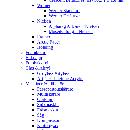
Crescent Britecores, 81×102, 1,5-1,8 mm
Werner
Werner Standard
Werner De Luxe
Nielsen
Alpharag Artcare – Nielsen
Museikartong – Nielsen
Framex
Arctic Paper
Isolering
Foamboard
Bakpapp
Fotobakstöd
Glas & Akryl
Groglass Artglass
Artglass Lifetime Acrylic
Maskiner & tillbehör
Passepartoutskärare
Multiskärare
Gerklipp
Spikmaskin
Fräsmaskin
Såg
Kompressor
Kartongsax