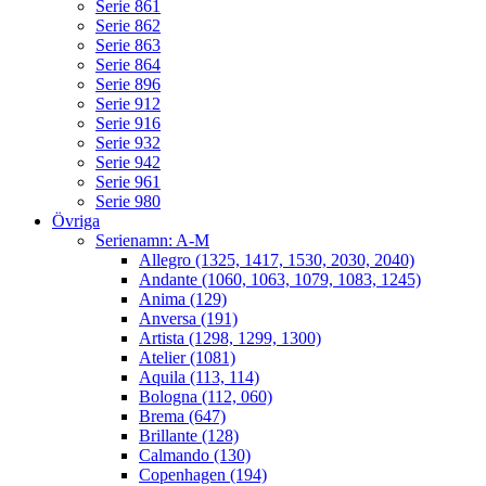
Serie 861
Serie 862
Serie 863
Serie 864
Serie 896
Serie 912
Serie 916
Serie 932
Serie 942
Serie 961
Serie 980
Övriga
Serienamn: A-M
Allegro (1325, 1417, 1530, 2030, 2040)
Andante (1060, 1063, 1079, 1083, 1245)
Anima (129)
Anversa (191)
Artista (1298, 1299, 1300)
Atelier (1081)
Aquila (113, 114)
Bologna (112, 060)
Brema (647)
Brillante (128)
Calmando (130)
Copenhagen (194)