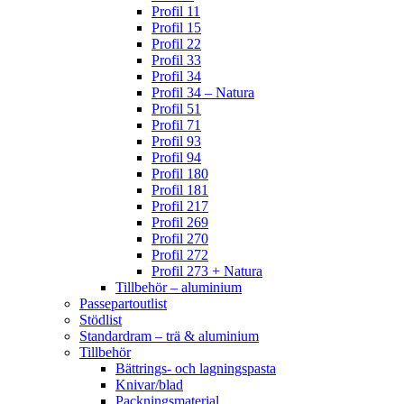
Profil 11
Profil 15
Profil 22
Profil 33
Profil 34
Profil 34 – Natura
Profil 51
Profil 71
Profil 93
Profil 94
Profil 180
Profil 181
Profil 217
Profil 269
Profil 270
Profil 272
Profil 273 + Natura
Tillbehör – aluminium
Passepartoutlist
Stödlist
Standardram – trä & aluminium
Tillbehör
Bättrings- och lagningspasta
Knivar/blad
Packningsmaterial