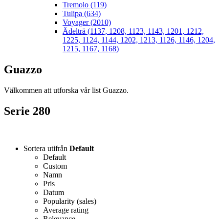
Tremolo (119)
Tulipa (634)
Voyager (2010)
Ädelträ (1137, 1208, 1123, 1143, 1201, 1212,
1225, 1124, 1144, 1202, 1213, 1126, 1146, 1204,
1215, 1167, 1168)
Guazzo
Välkommen att utforska vår list Guazzo.
Serie 280
Sortera utifrån
Default
Default
Custom
Namn
Pris
Datum
Popularity (sales)
Average rating
Relevance