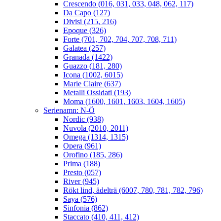
Crescendo (016, 031, 033, 048, 062, 117)
Da Capo (127)
Divisi (215, 216)
Epoque (326)
Forte (701, 702, 704, 707, 708, 711)
Galatea (257)
Granada (1422)
Guazzo (181, 280)
Icona (1002, 6015)
Marie Claire (637)
Metalli Ossidati (193)
Moma (1600, 1601, 1603, 1604, 1605)
Serienamn: N-Ö
Nordic (938)
Nuvola (2010, 2011)
Omega (1314, 1315)
Opera (961)
Orofino (185, 286)
Prima (188)
Presto (057)
River (945)
Rökt lind, ädelträ (6007, 780, 781, 782, 796)
Saya (576)
Sinfonia (862)
Staccato (410, 411, 412)