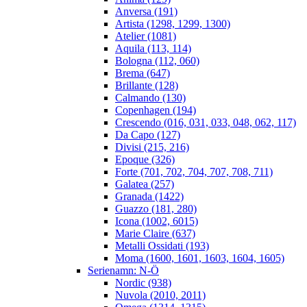
Anversa (191)
Artista (1298, 1299, 1300)
Atelier (1081)
Aquila (113, 114)
Bologna (112, 060)
Brema (647)
Brillante (128)
Calmando (130)
Copenhagen (194)
Crescendo (016, 031, 033, 048, 062, 117)
Da Capo (127)
Divisi (215, 216)
Epoque (326)
Forte (701, 702, 704, 707, 708, 711)
Galatea (257)
Granada (1422)
Guazzo (181, 280)
Icona (1002, 6015)
Marie Claire (637)
Metalli Ossidati (193)
Moma (1600, 1601, 1603, 1604, 1605)
Serienamn: N-Ö
Nordic (938)
Nuvola (2010, 2011)