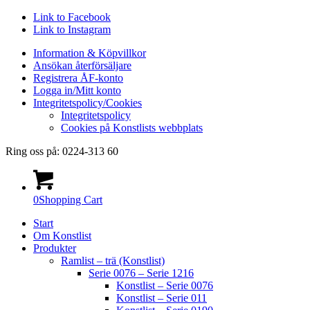
Link to Facebook
Link to Instagram
Information & Köpvillkor
Ansökan återförsäljare
Registrera ÅF-konto
Logga in/Mitt konto
Integritetspolicy/Cookies
Integritetspolicy
Cookies på Konstlists webbplats
Ring oss på: 0224-313 60
0
Shopping Cart
Start
Om Konstlist
Produkter
Ramlist – trä (Konstlist)
Serie 0076 – Serie 1216
Konstlist – Serie 0076
Konstlist – Serie 011