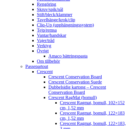
Rengöring
Skruv/spik/nål
Stift/bleck/klammer
Tavelhänge/krok/clip
Cliq-Up (upphängningssystem)
Tejp/remsa
Vantar/handskar
Vajer/tråd
Verktyg
Övrigt
Amaco bättringspasta
Om tillbehör
Passepartout
Crescent
Crescent Conservation Board
Crescent Conservation Suede
Dubbelsidig kartong – Crescent
Conservation Board
Crescent RagMat (bomull)
Crescent Ragmat, bomull, 102×152
cm, 1,52 mm
Crescent Ragmat, bomull, 122×183
cm, 1,52 mm
Crescent Ragmat, bomull, 122×183,
3 mm