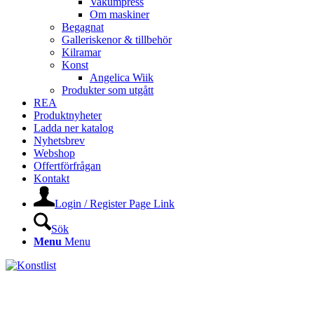
Vakumpress
Om maskiner
Begagnat
Galleriskenor & tillbehör
Kilramar
Konst
Angelica Wiik
Produkter som utgått
REA
Produktnyheter
Ladda ner katalog
Nyhetsbrev
Webshop
Offertförfrågan
Kontakt
Login / Register Page Link
Sök
Menu
Menu