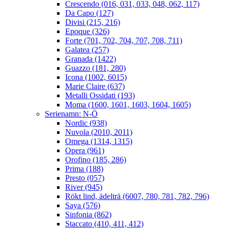
Crescendo (016, 031, 033, 048, 062, 117)
Da Capo (127)
Divisi (215, 216)
Epoque (326)
Forte (701, 702, 704, 707, 708, 711)
Galatea (257)
Granada (1422)
Guazzo (181, 280)
Icona (1002, 6015)
Marie Claire (637)
Metalli Ossidati (193)
Moma (1600, 1601, 1603, 1604, 1605)
Serienamn: N-Ö
Nordic (938)
Nuvola (2010, 2011)
Omega (1314, 1315)
Opera (961)
Orofino (185, 286)
Prima (188)
Presto (057)
River (945)
Rökt lind, ädelträ (6007, 780, 781, 782, 796)
Saya (576)
Sinfonia (862)
Staccato (410, 411, 412)