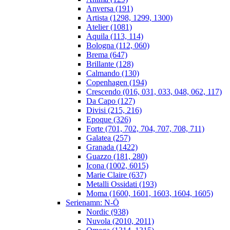
Anversa (191)
Artista (1298, 1299, 1300)
Atelier (1081)
Aquila (113, 114)
Bologna (112, 060)
Brema (647)
Brillante (128)
Calmando (130)
Copenhagen (194)
Crescendo (016, 031, 033, 048, 062, 117)
Da Capo (127)
Divisi (215, 216)
Epoque (326)
Forte (701, 702, 704, 707, 708, 711)
Galatea (257)
Granada (1422)
Guazzo (181, 280)
Icona (1002, 6015)
Marie Claire (637)
Metalli Ossidati (193)
Moma (1600, 1601, 1603, 1604, 1605)
Serienamn: N-Ö
Nordic (938)
Nuvola (2010, 2011)