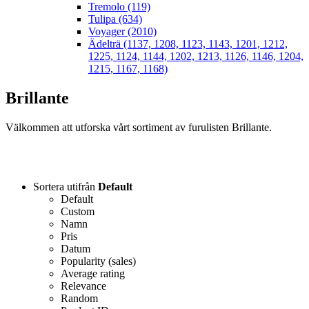
Tremolo (119)
Tulipa (634)
Voyager (2010)
Ädelträ (1137, 1208, 1123, 1143, 1201, 1212,
1225, 1124, 1144, 1202, 1213, 1126, 1146, 1204,
1215, 1167, 1168)
Brillante
Välkommen att utforska vårt sortiment av furulisten Brillante.
Sortera utifrån
Default
Default
Custom
Namn
Pris
Datum
Popularity (sales)
Average rating
Relevance
Random