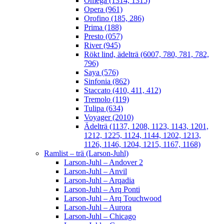
Omega (1314, 1315)
Opera (961)
Orofino (185, 286)
Prima (188)
Presto (057)
River (945)
Rökt lind, ädelträ (6007, 780, 781, 782,
796)
Saya (576)
Sinfonia (862)
Staccato (410, 411, 412)
Tremolo (119)
Tulipa (634)
Voyager (2010)
Ädelträ (1137, 1208, 1123, 1143, 1201,
1212, 1225, 1124, 1144, 1202, 1213,
1126, 1146, 1204, 1215, 1167, 1168)
Ramlist – trä (Larson-Juhl)
Larson-Juhl – Andover 2
Larson-Juhl – Anvil
Larson-Juhl – Arqadia
Larson-Juhl – Arq Ponti
Larson-Juhl – Arq Touchwood
Larson-Juhl – Aurora
Larson-Juhl – Chicago