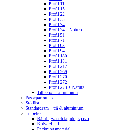
Profil 11
Profil 15
Profil 22
Profil 33
Profil 34
Profil 34 – Natura
Profil 51
Profil 71
Profil 93
Profil 94
Profil 180
Profil 181
Profil 217
Profil 269
Profil 270
Profil 272
Profil 273 + Natura
Tillbehör – aluminium
Passepartoutlist
Stödlist
Standardram – trä & aluminium
Tillbehör
Bättrings- och lagningspasta
Knivar/blad
Packningsmaterial