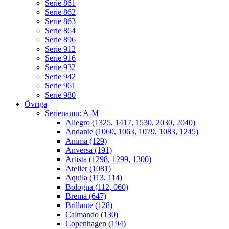
Serie 861
Serie 862
Serie 863
Serie 864
Serie 896
Serie 912
Serie 916
Serie 932
Serie 942
Serie 961
Serie 980
Övriga
Serienamn: A-M
Allegro (1325, 1417, 1530, 2030, 2040)
Andante (1060, 1063, 1079, 1083, 1245)
Anima (129)
Anversa (191)
Artista (1298, 1299, 1300)
Atelier (1081)
Aquila (113, 114)
Bologna (112, 060)
Brema (647)
Brillante (128)
Calmando (130)
Copenhagen (194)