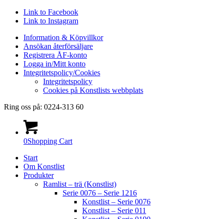
Link to Facebook
Link to Instagram
Information & Köpvillkor
Ansökan återförsäljare
Registrera ÅF-konto
Logga in/Mitt konto
Integritetspolicy/Cookies
Integritetspolicy
Cookies på Konstlists webbplats
Ring oss på: 0224-313 60
0
Shopping Cart
Start
Om Konstlist
Produkter
Ramlist – trä (Konstlist)
Serie 0076 – Serie 1216
Konstlist – Serie 0076
Konstlist – Serie 011