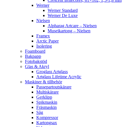
Crescent Britecores, 81×102, 1,5-1,8 mm
Werner
Werner Standard
Werner De Luxe
Nielsen
Alpharag Artcare – Nielsen
Museikartong – Nielsen
Framex
Arctic Paper
Isolering
Foamboard
Bakpapp
Fotobakstöd
Glas & Akryl
Groglass Artglass
Artglass Lifetime Acrylic
Maskiner & tillbehör
Passepartoutskärare
Multiskärare
Gerklipp
Spikmaskin
Fräsmaskin
Såg
Kompressor
Kartongsax