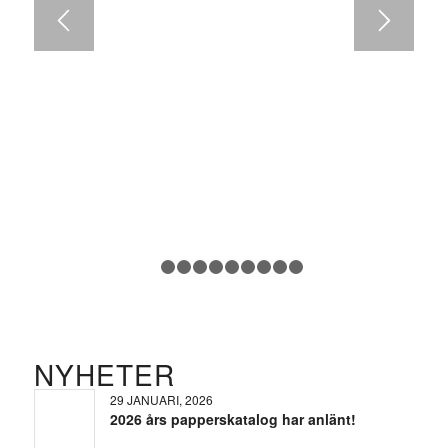
1
2
3
4
5
6
7
8
9
10
NYHETER
29 JANUARI, 2026
2026 års papperskatalog har anlänt!