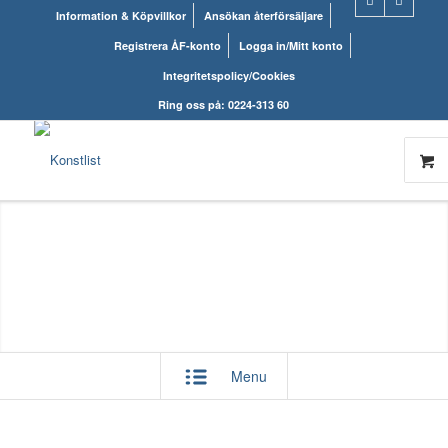
Information & Köpvillkor
Ansökan återförsäljare
Registrera ÅF-konto
Logga in/Mitt konto
Integritetspolicy/Cookies
Ring oss på: 0224-313 60
Menu