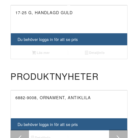
17-25 G, HANDLAGD GULD
UTGÅTT!
Du behöver logga in för att se pris
Läs mer
Detaljinfo
PRODUKTNYHETER
6882-9008, ORNAMENT, ANTIKLILA
6882-9006, ORNAMENT, ANTIKGRÖN
NYHET!
NYHET!
Du behöver logga in för att se pris
Du behöver logga in för att se pris
Detaljinfo