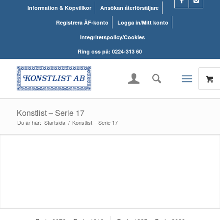
Information & Köpvillkor
Ansökan återförsäljare
Registrera ÅF-konto
Logga in/Mitt konto
Integritetspolicy/Cookies
Ring oss på: 0224-313 60
Konstlist – Serie 17
Du är här:
Startsida
/
Konstlist – Serie 17