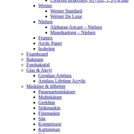
Crescent Britecores, 81×102, 1,5-1,8 mm
Werner
Werner Standard
Werner De Luxe
Nielsen
Alpharag Artcare – Nielsen
Museikartong – Nielsen
Framex
Arctic Paper
Isolering
Foamboard
Bakpapp
Fotobakstöd
Glas & Akryl
Groglass Artglass
Artglass Lifetime Acrylic
Maskiner & tillbehör
Passepartoutskärare
Multiskärare
Gerklipp
Spikmaskin
Fräsmaskin
Såg
Kompressor
Kartongsax