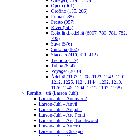
Omega (1314, 1315)
Opera (961)
Orofino (185, 286)
Prima (188)
Presto (057)
River (945)
Rökt lind, ädelträ (6007, 780, 781, 782,
796)
Saya (576)
Sinfonia (862)
Staccato (410, 411, 412)
Tremolo (119)
Tulipa (634)
Voyager (2010)
Ädelträ (1137, 1208, 1123, 1143, 1201,
1212, 1225, 1124, 1144, 1202, 1213,
1126, 1146, 1204, 1215, 1167, 1168)
Ramlist – trä (Larson-Juhl)
Larson-Juhl – Andover 2
Larson-Juhl – Anvil
Larson-Juhl – Arqadia
Larson-Juhl – Arq Ponti
Larson-Juhl – Arq Touchwood
Larson-Juhl – Aurora
Larson-Juhl – Chicago