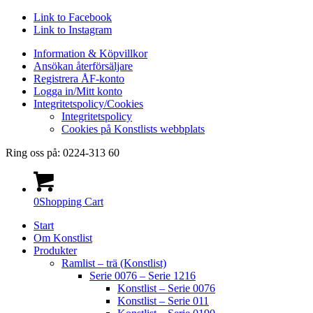
Link to Facebook
Link to Instagram
Information & Köpvillkor
Ansökan återförsäljare
Registrera ÅF-konto
Logga in/Mitt konto
Integritetspolicy/Cookies
Integritetspolicy
Cookies på Konstlists webbplats
Ring oss på: 0224-313 60
0
Shopping Cart
Start
Om Konstlist
Produkter
Ramlist – trä (Konstlist)
Serie 0076 – Serie 1216
Konstlist – Serie 0076
Konstlist – Serie 011