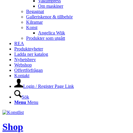
Vakumpress
Om maskiner
Begagnat
Galleriskenor & tillbehör
Kilramar
Konst
Angelica Wiik
Produkter som utgått
REA
Produktnyheter
Ladda ner katalog
Nyhetsbrev
Webshop
Offertförfrågan
Kontakt
Login / Register Page Link
Sök
Menu
Menu
Shop