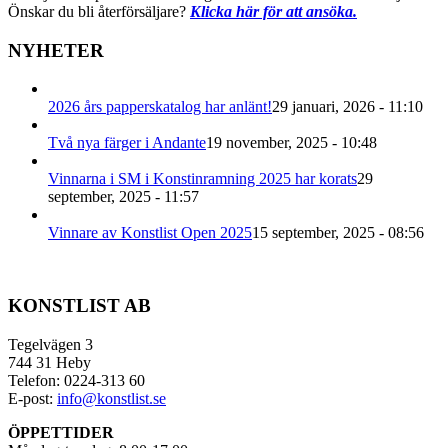
Önskar du bli återförsäljare?
Klicka här för att ansöka.
NYHETER
2026 års papperskatalog har anlänt!
29 januari, 2026 - 11:10
Två nya färger i Andante
19 november, 2025 - 10:48
Vinnarna i SM i Konstinramning 2025 har korats
29
september, 2025 - 11:57
Vinnare av Konstlist Open 2025
15 september, 2025 - 08:56
KONSTLIST AB
Tegelvägen 3
744 31 Heby
Telefon: 0224-313 60
E-post:
info@konstlist.se
ÖPPETTIDER