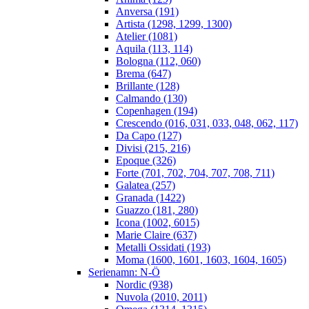
Anversa (191)
Artista (1298, 1299, 1300)
Atelier (1081)
Aquila (113, 114)
Bologna (112, 060)
Brema (647)
Brillante (128)
Calmando (130)
Copenhagen (194)
Crescendo (016, 031, 033, 048, 062, 117)
Da Capo (127)
Divisi (215, 216)
Epoque (326)
Forte (701, 702, 704, 707, 708, 711)
Galatea (257)
Granada (1422)
Guazzo (181, 280)
Icona (1002, 6015)
Marie Claire (637)
Metalli Ossidati (193)
Moma (1600, 1601, 1603, 1604, 1605)
Serienamn: N-Ö
Nordic (938)
Nuvola (2010, 2011)