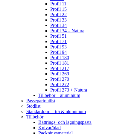
Profil 11
Profil 15
Profil 22
Profil 33
Profil 34
Profil 34 – Natura
Profil 51
Profil 71
Profil 93
Profil 94
Profil 180
Profil 181
Profil 217
Profil 269
Profil 270
Profil 272
Profil 273 + Natura
Tillbehör – aluminium
Passepartoutlist
Stödlist
Standardram – trä & aluminium
Tillbehör
Bättrings- och lagningspasta
Knivar/blad
Packningsmaterial