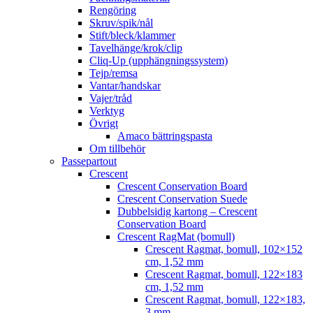
Rengöring
Skruv/spik/nål
Stift/bleck/klammer
Tavelhänge/krok/clip
Cliq-Up (upphängningssystem)
Tejp/remsa
Vantar/handskar
Vajer/tråd
Verktyg
Övrigt
Amaco bättringspasta
Om tillbehör
Passepartout
Crescent
Crescent Conservation Board
Crescent Conservation Suede
Dubbelsidig kartong – Crescent
Conservation Board
Crescent RagMat (bomull)
Crescent Ragmat, bomull, 102×152
cm, 1,52 mm
Crescent Ragmat, bomull, 122×183
cm, 1,52 mm
Crescent Ragmat, bomull, 122×183,
3 mm