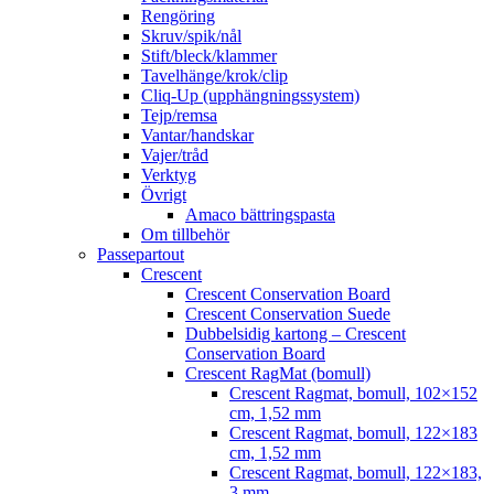
Rengöring
Skruv/spik/nål
Stift/bleck/klammer
Tavelhänge/krok/clip
Cliq-Up (upphängningssystem)
Tejp/remsa
Vantar/handskar
Vajer/tråd
Verktyg
Övrigt
Amaco bättringspasta
Om tillbehör
Passepartout
Crescent
Crescent Conservation Board
Crescent Conservation Suede
Dubbelsidig kartong – Crescent
Conservation Board
Crescent RagMat (bomull)
Crescent Ragmat, bomull, 102×152
cm, 1,52 mm
Crescent Ragmat, bomull, 122×183
cm, 1,52 mm
Crescent Ragmat, bomull, 122×183,
3 mm