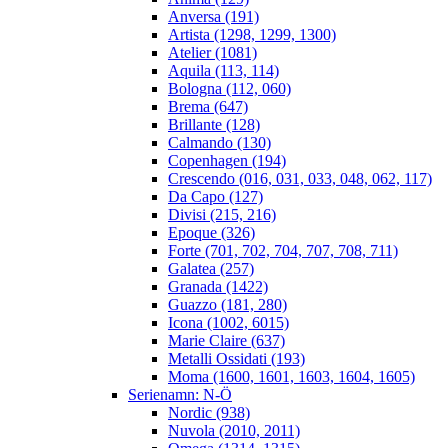
Anversa (191)
Artista (1298, 1299, 1300)
Atelier (1081)
Aquila (113, 114)
Bologna (112, 060)
Brema (647)
Brillante (128)
Calmando (130)
Copenhagen (194)
Crescendo (016, 031, 033, 048, 062, 117)
Da Capo (127)
Divisi (215, 216)
Epoque (326)
Forte (701, 702, 704, 707, 708, 711)
Galatea (257)
Granada (1422)
Guazzo (181, 280)
Icona (1002, 6015)
Marie Claire (637)
Metalli Ossidati (193)
Moma (1600, 1601, 1603, 1604, 1605)
Serienamn: N-Ö
Nordic (938)
Nuvola (2010, 2011)