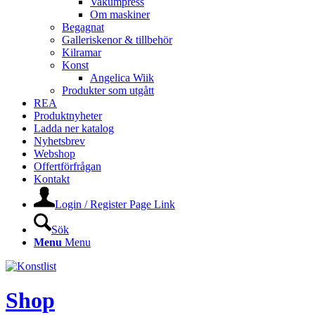
Vakumpress
Om maskiner
Begagnat
Galleriskenor & tillbehör
Kilramar
Konst
Angelica Wiik
Produkter som utgått
REA
Produktnyheter
Ladda ner katalog
Nyhetsbrev
Webshop
Offertförfrågan
Kontakt
Login / Register Page Link
Sök
Menu
Menu
Shop