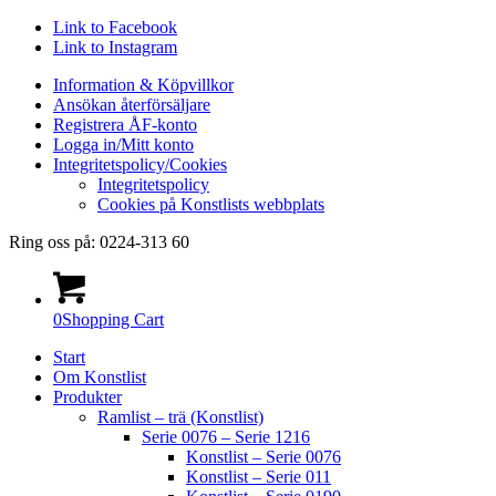
Link to Facebook
Link to Instagram
Information & Köpvillkor
Ansökan återförsäljare
Registrera ÅF-konto
Logga in/Mitt konto
Integritetspolicy/Cookies
Integritetspolicy
Cookies på Konstlists webbplats
Ring oss på: 0224-313 60
0
Shopping Cart
Start
Om Konstlist
Produkter
Ramlist – trä (Konstlist)
Serie 0076 – Serie 1216
Konstlist – Serie 0076
Konstlist – Serie 011