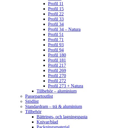
Profil 11
Profil 15
Profil 22
Profil 33
Profil 34
Profil 34 – Natura
Profil 51
Profil 71
Profil 93
Profil 94
Profil 180
Profil 181
Profil 217
Profil 269
Profil 270
Profil 272
Profil 273 + Natura
Tillbehör – aluminium
Passepartoutlist
Stödlist
Standardram – trä & aluminium
Tillbehör
Bättrings- och lagningspasta
Knivar/blad
Packningsmaterial