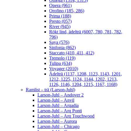
Omega (1314, 1315)
Opera (961)
Orofino (185, 286)
Prima (188)
Presto (057)
River (945)
Rökt lind, ädelträ (6007, 780, 781, 782,
796)
Saya (576)
Sinfonia (862)
Staccato (410, 411, 412)
Tremolo (119)
Tulipa (634)
Voyager (2010)
Ädelträ (1137, 1208, 1123, 1143, 1201,
1212, 1225, 1124, 1144, 1202, 1213,
1126, 1146, 1204, 1215, 1167, 1168)
Ramlist – trä (Larson-Juhl)
Larson-Juhl – Andover 2
Larson-Juhl – Anvil
Larson-Juhl – Arqadia
Larson-Juhl – Arq Ponti
Larson-Juhl – Arq Touchwood
Larson-Juhl – Aurora
Larson-Juhl – Chicago