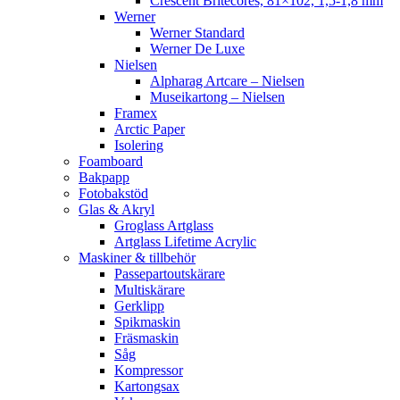
Crescent Britecores, 81×102, 1,5-1,8 mm
Werner
Werner Standard
Werner De Luxe
Nielsen
Alpharag Artcare – Nielsen
Museikartong – Nielsen
Framex
Arctic Paper
Isolering
Foamboard
Bakpapp
Fotobakstöd
Glas & Akryl
Groglass Artglass
Artglass Lifetime Acrylic
Maskiner & tillbehör
Passepartoutskärare
Multiskärare
Gerklipp
Spikmaskin
Fräsmaskin
Såg
Kompressor
Kartongsax