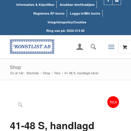
Information & Köpvillkor
Ansökan återförsäljare
Registrera ÅF-konto
Logga in/Mitt konto
Integritetspolicy/Cookies
Ring oss på: 0224-313 60
Shop
Du är här:
Startsida
/
Shop
/
Rea
/
41-48 S, handlagd silver
REA
41-48 S, handlagd